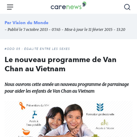
Aller
Carenews,
Menu
Rec
au
Le
contenu
média
Par
Vision du Monde
principal
des
- Publié le 7 octobre 2013 - 07:45 - Mise à jour le 11 février 2015 - 13:20
acteurs
de
l'engagement
#ODD 05 : ÉGALITÉ ENTRE LES SEXES
Le nouveau programme de Van
Chan au Vietnam
Nous ouvrons cette année un nouveau programme de parrainage
pour aider les enfants de Van Chan au Vietnam