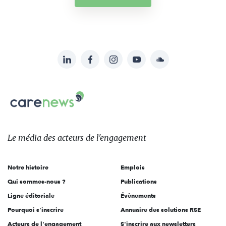
LinkedIn
Facebook
Instagram
YouTube
Soundcloud
Suivez-
nous
Carenews,
sur:
Le
média
des
Le média
des acteurs
de l'engagement
acteurs
de
Notre histoire
Emplois
l'engagement
Qui sommes-nous ?
Publications
Ligne éditoriale
Évènements
Pourquoi s'inscrire
Annuaire des solutions RSE
Acteurs de l'engagement
S'inscrire aux newsletters