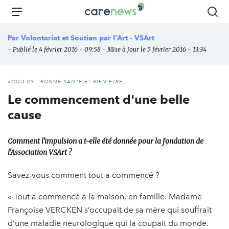
Aller
Carenews,
Menu
Rec
au
Le
contenu
média
Par
Volontariat et Soutien par l'Art - VSArt
principal
des
- Publié le 4 février 2016 - 09:58 - Mise à jour le 5 février 2016 - 13:34
acteurs
de
l'engagement
#ODD 03 : BONNE SANTÉ ET BIEN-ÊTRE
Le commencement d'une belle
cause
Comment l'impulsion a t-elle été donnée pour la fondation de
l'Association VSArt ?
Savez-vous comment tout a commencé ?
« Tout a commencé à la maison, en famille. Madame
Françoise VERCKEN s’occupait de sa mère qui souffrait
d’une maladie neurologique qui la coupait du monde.