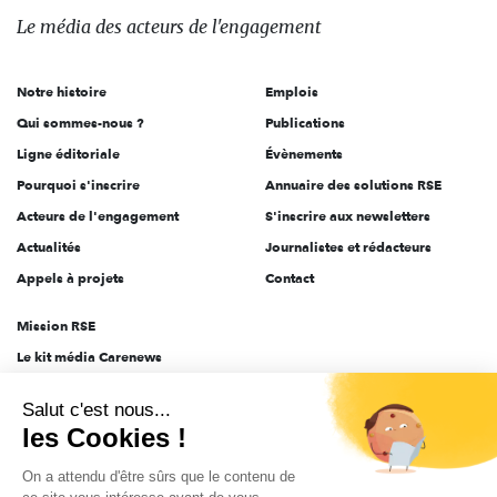
des
Le média
des acteurs
de l'engagement
acteurs
de
Notre histoire
Emplois
l'engagement
Qui sommes-nous ?
Publications
Ligne éditoriale
Évènements
Pourquoi s'inscrire
Annuaire des solutions RSE
Acteurs de l'engagement
S'inscrire aux newsletters
Actualités
Journalistes et rédacteurs
Appels à projets
Contact
Mission RSE
Le kit média Carenews
Groupe AEF
Salut c'est nous...
AEF info
les Cookies !
Novethic
On a attendu d'être sûrs que le contenu de
PRODURABLE