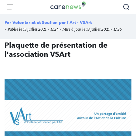
Aller
Carenews,
Menu
Rec
au
Le
contenu
média
Par
Volontariat et Soutien par l'Art - VSArt
principal
des
- Publié le 13 juillet 2021 - 17:24 - Mise à jour le 13 juillet 2021 - 17:26
acteurs
de
Plaquette de présentation de
l'engagement
l'association VSArt