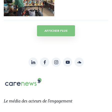
AFFICHER PLUS
LinkedIn
Facebook
Instagram
YouTube
Soundcloud
Suivez-
nous
Carenews,
sur:
Le
média
des
Le média
des acteurs
de l'engagement
acteurs
de