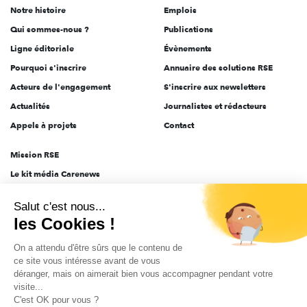
Notre histoire
Emplois
l'engagement
Qui sommes-nous ?
Publications
Ligne éditoriale
Évènements
Pourquoi s'inscrire
Annuaire des solutions RSE
Acteurs de l'engagement
S'inscrire aux newsletters
Actualités
Journalistes et rédacteurs
Appels à projets
Contact
Mission RSE
Le kit média Carenews
Groupe AEF
Salut c'est nous...
AEF info
les Cookies !
Novethic
On a attendu d'être sûrs que le contenu de
PRODURABLE
ce site vous intéresse avant de vous
Inclusiv Day
déranger, mais on aimerait bien vous accompagner pendant votre
visite...
C'est OK pour vous ?