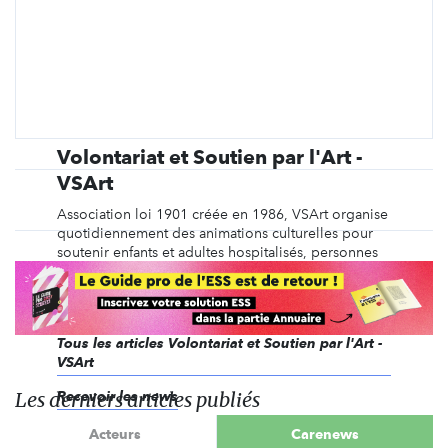
Volontariat et Soutien par l'Art -
VSArt
Association loi 1901 créée en 1986, VSArt organise
quotidiennement des animations culturelles pour
soutenir enfants et adultes hospitalisés, personnes
âgées, jeunes de quartiers sensibles, personnes
handicapées, personnes en détention ou sans abri.
Tous les articles Volontariat et Soutien par l'Art -
VSArt
Les derniers articles publiés
Recevoir les news
Acteurs
Carenews