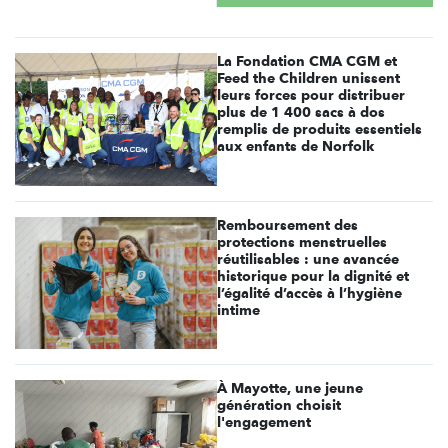
La Fondation CMA CGM et
Feed the Children unissent
leurs forces pour distribuer
plus de 1 400 sacs à dos
remplis de produits essentiels
aux enfants de Norfolk
Remboursement des
protections menstruelles
réutilisables : une avancée
historique pour la dignité et
l’égalité d’accès à l’hygiène
intime
À Mayotte, une jeune
génération choisit
l'engagement