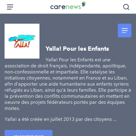
Aller
Carenews,
Menu
Rec
au
Le
contenu
média
principal
des
acteurs
de
Yalla! Pour les Enfants
l'engagement
Yalla! Pour les Enfants est une
association de droit français, indépendante, apolitique,
non-confessionnelle et impartiale. Elle catalyse les
initiatives citoyennes, notamment en France et au Liban,
afin d'apporter une aide humanitaire aux enfants syriens
réfugiés au Liban, ainsi qu'à leurs familles. Elle participe à
la prévention des conflits communautaires en mettant en
oeuvre des projets fédérateurs portés par des équipes
mixtes.
Yalla! a été créée en juillet 2013 par des citoyens ...