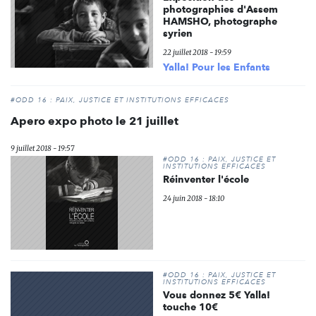
photographies d'Assem
HAMSHO, photographe
syrien
22 juillet 2018 - 19:59
Yalla! Pour les Enfants
#ODD 16 : PAIX, JUSTICE ET INSTITUTIONS EFFICACES
Apero expo photo le 21 juillet
9 juillet 2018 - 19:57
#ODD 16 : PAIX, JUSTICE ET
INSTITUTIONS EFFICACES
Réinventer l'école
24 juin 2018 - 18:10
#ODD 16 : PAIX, JUSTICE ET
INSTITUTIONS EFFICACES
Vous donnez 5€ Yalla!
touche 10€