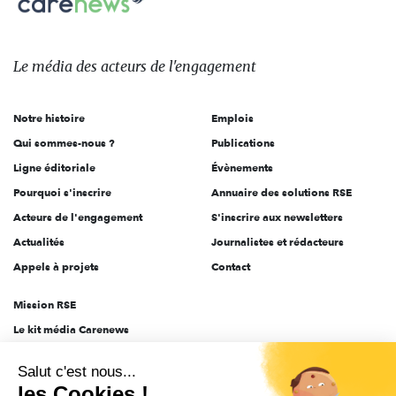
sur:
Le
média
des
Le média
des acteurs
de l'engagement
acteurs
de
Notre histoire
Emplois
l'engagement
Qui sommes-nous ?
Publications
Ligne éditoriale
Évènements
Pourquoi s'inscrire
Annuaire des solutions RSE
Acteurs de l'engagement
S'inscrire aux newsletters
Actualités
Journalistes et rédacteurs
Appels à projets
Contact
Mission RSE
Le kit média Carenews
Groupe AEF
Salut c'est nous...
AEF info
les Cookies !