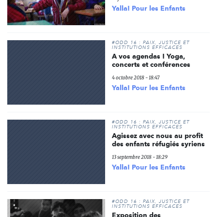
Yalla! Pour les Enfants
#ODD 16 : PAIX, JUSTICE ET
INSTITUTIONS EFFICACES
A vos agendas ! Yoga,
concerts et conférences
4 octobre 2018 - 18:47
Yalla! Pour les Enfants
#ODD 16 : PAIX, JUSTICE ET
INSTITUTIONS EFFICACES
Agissez avec nous au profit
des enfants réfugiés syriens
13 septembre 2018 - 18:29
Yalla! Pour les Enfants
#ODD 16 : PAIX, JUSTICE ET
INSTITUTIONS EFFICACES
Exposition des