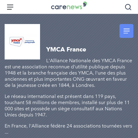
Aller
Carenews,
Menu
Rec
au
Le
contenu
média
principal
des
acteurs
de
YMCA France
l'engagement
L'Alliance Nationale des YMCA France
est une association reconnue d'utilité publique depuis
1948 et la branche française des YMCA, l'une des plus
anciennes et plus importantes ONG œuvrant en faveur
de la jeunesse créée en 1844, à Londres.
Le réseau international est présent dans 119 pays,
touchant 58 millions de membres, installé sur plus de 11
000 sites et possède un siège consultatif aux Nations
Unies depuis 1947.
En France, l'Alliance fédère 24 associations tournées vers
...