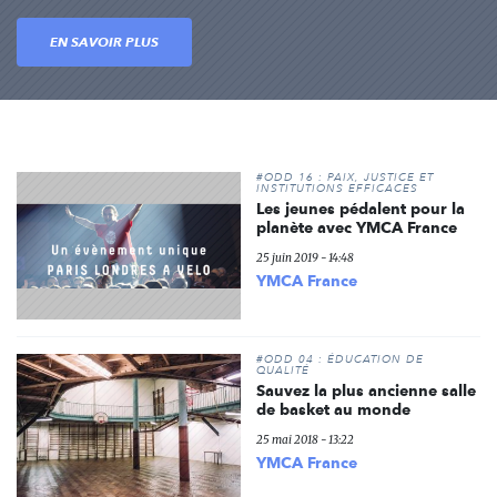
EN SAVOIR PLUS
#ODD 16 : PAIX, JUSTICE ET
INSTITUTIONS EFFICACES
Les jeunes pédalent pour la
planète avec YMCA France
25 juin 2019 - 14:48
YMCA France
#ODD 04 : ÉDUCATION DE
QUALITÉ
Sauvez la plus ancienne salle
de basket au monde
25 mai 2018 - 13:22
YMCA France