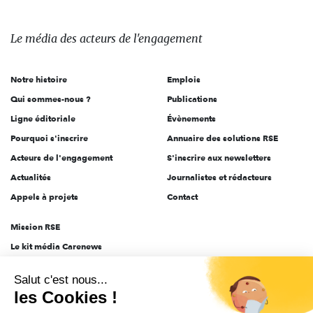
média
des
Le média
des acteurs
de l'engagement
acteurs
de
Notre histoire
Emplois
l'engagement
Qui sommes-nous ?
Publications
Ligne éditoriale
Évènements
Pourquoi s'inscrire
Annuaire des solutions RSE
Acteurs de l'engagement
S'inscrire aux newsletters
Actualités
Journalistes et rédacteurs
Appels à projets
Contact
Mission RSE
Le kit média Carenews
Groupe AEF
Salut c'est nous...
AEF info
les Cookies !
Novethic