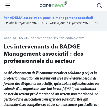
Aller
Carenews,
Menu
Rec
au
Le
contenu
média
Par
ADÉMA association pour le management associatif
principal
des
- Publié le 17 janvier 2017 - 11:09 - Mise à jour le 19 janvier 2017 - 11:23
acteurs
de
l'engagement
#ODD 08 : TRAVAIL DÉCENT ET CROISSANCE ÉCONOMIQUE
Les intervenants du BADGE
Management associatif : des
professionnels du secteur
Le développement de l'Économie sociale et solidaire (ESS) et la
professionnalisation du secteur ont créé un véritable besoin de
former des dirigeants associatifs, qu'ils soient déjà bénévoles ou
salariés d'un organisme sans but lucratif (OSBL) ou souhaitant
passer du secteur privé marchand au secteur non marchand. La
gestion d'une association a en effet des particularités qui
demandent ses compétences et des connaissances particulières :