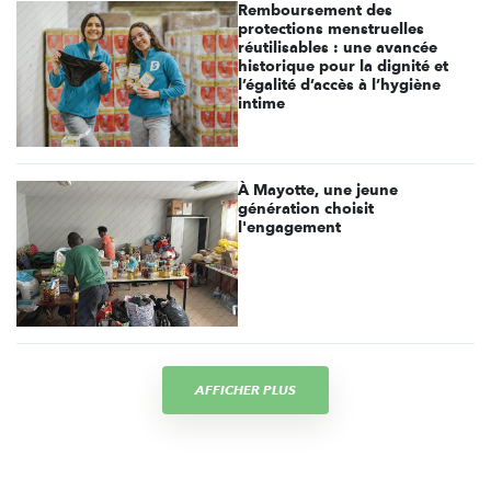
Remboursement des
protections menstruelles
réutilisables : une avancée
historique pour la dignité et
l’égalité d’accès à l’hygiène
intime
À Mayotte, une jeune
génération choisit
l'engagement
AFFICHER PLUS