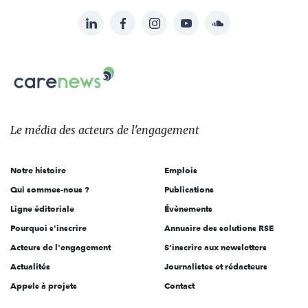
LinkedIn
Facebook
Instagram
YouTube
Soundcloud
Suivez-
nous
Carenews,
sur:
Le
média
des
Le média
des acteurs
de l'engagement
acteurs
de
Notre histoire
Emplois
l'engagement
Qui sommes-nous ?
Publications
Ligne éditoriale
Évènements
Pourquoi s'inscrire
Annuaire des solutions RSE
Acteurs de l'engagement
S'inscrire aux newsletters
Actualités
Journalistes et rédacteurs
Appels à projets
Contact