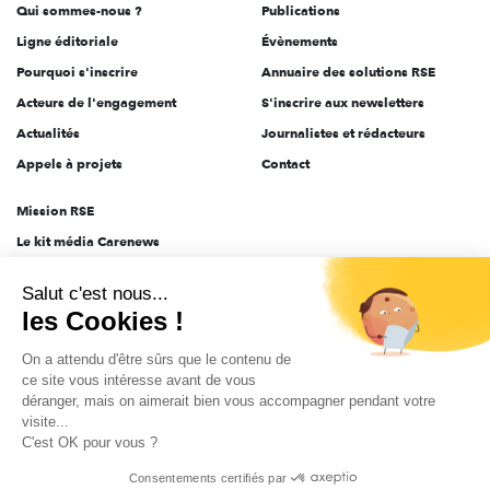
Qui sommes-nous ?
Publications
Ligne éditoriale
Évènements
Pourquoi s'inscrire
Annuaire des solutions RSE
Acteurs de l'engagement
S'inscrire aux newsletters
Actualités
Journalistes et rédacteurs
Appels à projets
Contact
Mission RSE
Le kit média Carenews
Groupe AEF
Salut c'est nous...
AEF info
les Cookies !
Novethic
On a attendu d'être sûrs que le contenu de
PRODURABLE
ce site vous intéresse avant de vous
Inclusiv Day
déranger, mais on aimerait bien vous accompagner pendant votre
visite...
C'est OK pour vous ?
CGV
Données personnelles
Mentions légales
2025-2026 Tout droits réservés
Consentements certifiés par