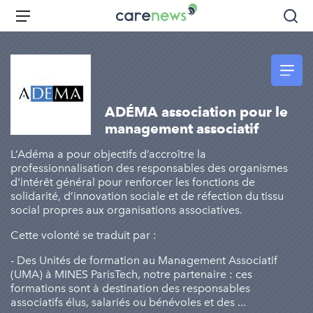
Aller
Carenews,
Menu
Rec
au
Le
contenu
média
principal
des
acteurs
de
ADÉMA association pour le
l'engagement
management associatif
L’Adéma a pour objectifs d’accroître la
professionnalisation des responsables des organismes
d'intérêt général pour renforcer les fonctions de
solidarité, d’innovation sociale et de réfection du tissu
social propres aux organisations associatives.
Cette volonté se traduit par :
- Des Unités de formation au Management Associatif
(UMA) à MINES ParisTech, notre partenaire : ces
formations sont à destination des responsables
associatifs élus, salariés ou bénévoles et des ...