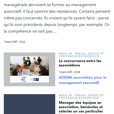
managériale devraient se former au management
associatif. Il faut vaincre des résistances. Certains pensent
n’être pas concernés. Ils croient qu’ils savent faire : parce
qu’ils sont présidents depuis longtemps, par exemple. Or
la compétence ne naît pas ...
7 mars 2017 - 13:42
#ODD 08 : TRAVAIL DÉCENT ET
CROISSANCE ÉCONOMIQUE
La concurrence entre les
associations
7 mars 2017 - 13:38
ADÉMA association pour le
management associatif
#ODD 08 : TRAVAIL DÉCENT ET
CROISSANCE ÉCONOMIQUE
Manager des équipes en
association, bénévoles et
salariés un cas particulier