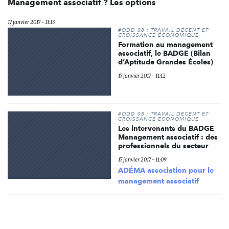
Management associatif ? Les options
17 janvier 2017 - 11:13
#ODD 08 : TRAVAIL DÉCENT ET
CROISSANCE ÉCONOMIQUE
Formation au management
associatif, le BADGE (Bilan
d’Aptitude Grandes Écoles)
17 janvier 2017 - 11:12
#ODD 08 : TRAVAIL DÉCENT ET
CROISSANCE ÉCONOMIQUE
Les intervenants du BADGE
Management associatif : des
professionnels du secteur
17 janvier 2017 - 11:09
ADÉMA association pour le
management associatif