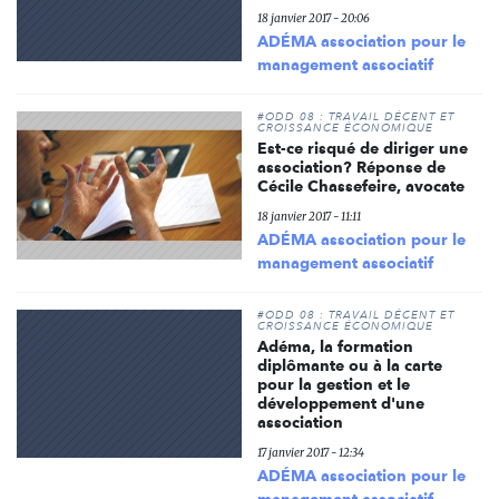
18 janvier 2017 - 20:06
ADÉMA association pour le
management associatif
#ODD 08 : TRAVAIL DÉCENT ET
CROISSANCE ÉCONOMIQUE
Est-ce risqué de diriger une
association? Réponse de
Cécile Chassefeire, avocate
18 janvier 2017 - 11:11
ADÉMA association pour le
management associatif
#ODD 08 : TRAVAIL DÉCENT ET
CROISSANCE ÉCONOMIQUE
Adéma, la formation
diplômante ou à la carte
pour la gestion et le
développement d'une
association
17 janvier 2017 - 12:34
ADÉMA association pour le
management associatif