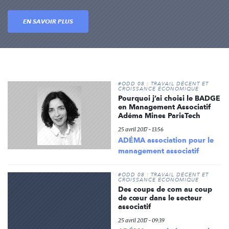
EN SAVOIR PLUS
#ODD 08 : TRAVAIL DÉCENT ET
CROISSANCE ÉCONOMIQUE
Pourquoi j’ai choisi le BADGE
en Management Associatif
Adéma Mines ParisTech
25 avril 2017 - 13:56
ADÉMA association pour le
management associatif
#ODD 08 : TRAVAIL DÉCENT ET
CROISSANCE ÉCONOMIQUE
Des coups de com au coup
de cœur dans le secteur
associatif
25 avril 2017 - 09:39