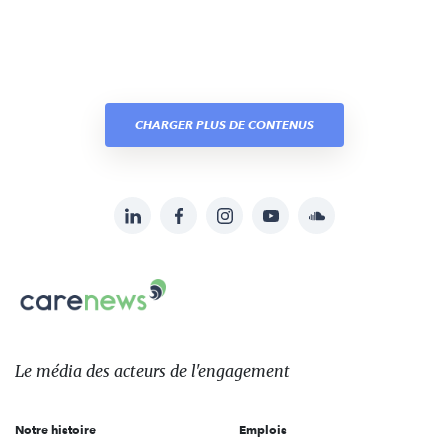
CHARGER PLUS DE CONTENUS
LinkedIn
Facebook
Instagram
YouTube
Soundcloud
Suivez-
nous
Carenews,
sur:
Le
média
des
Le média
des acteurs
de l'engagement
acteurs
de
Notre histoire
Emplois
l'engagement