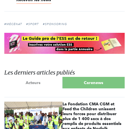
#MÉCÉNAT
#SPORT
#SPONSORING
Les derniers articles publiés
Acteurs
Carenews
La Fondation CMA CGM et
Feed the Children unissent
leurs forces pour distribuer
plus de 1 400 sacs à dos
remplis de produits essentiels
aux enfants de Norfolk