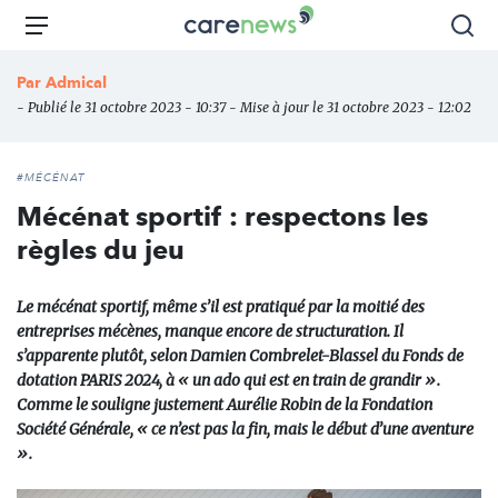
Aller
Carenews,
Menu
Rec
au
Le
contenu
média
Par
Admical
principal
des
- Publié le 31 octobre 2023 - 10:37 - Mise à jour le 31 octobre 2023 - 12:02
acteurs
de
l'engagement
#MÉCÉNAT
Mécénat sportif : respectons les
règles du jeu
Le mécénat sportif, même s’il est pratiqué par la moitié des
entreprises mécènes, manque encore de structuration. Il
s’apparente plutôt, selon Damien Combrelet-Blassel du Fonds de
dotation PARIS 2024, à « un ado qui est en train de grandir ».
Comme le souligne justement Aurélie Robin de la Fondation
Société Générale, « ce n’est pas la fin, mais le début d’une aventure
».