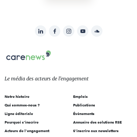
LinkedIn
Facebook
Instagram
YouTube
Soundcloud
Suivez-
nous
Carenews,
sur:
Le
média
des
Le média
des acteurs
de l'engagement
acteurs
de
Notre histoire
Emplois
l'engagement
Qui sommes-nous ?
Publications
Ligne éditoriale
Évènements
Pourquoi s'inscrire
Annuaire des solutions RSE
Acteurs de l'engagement
S'inscrire aux newsletters