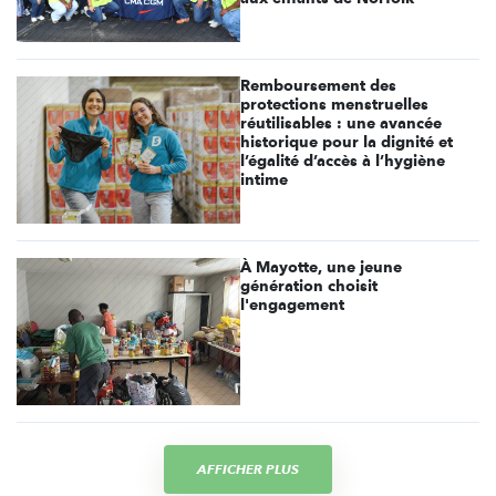
Remboursement des
protections menstruelles
réutilisables : une avancée
historique pour la dignité et
l’égalité d’accès à l’hygiène
intime
À Mayotte, une jeune
génération choisit
l'engagement
AFFICHER PLUS