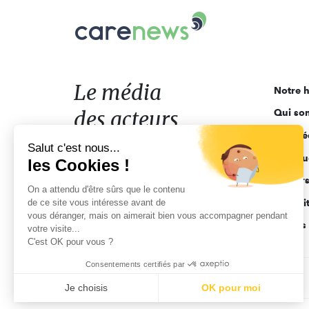
Carenews,
Le
média
des
acteurs
Le média
Notre h
de
des acteurs
Qui so
l'engagement
Ligne é
de l'engagement
Salut c'est nous...
Pourquo
les Cookies !
Acteur
On a attendu d'être sûrs que le contenu
de ce site vous intéresse avant de
Actuali
vous déranger, mais on aimerait bien vous accompagner pendant
Appels 
votre visite...
C'est OK pour vous ?
Consentements certifiés par
CGV
Données personnelles
Mentions légales
Je choisis
OK pour moi