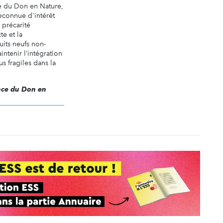
e du Don en Nature,
reconnue d'intérêt
a précarité
te et la
uits neufs non-
intenir l’intégration
s fragiles dans la
ence du Don en