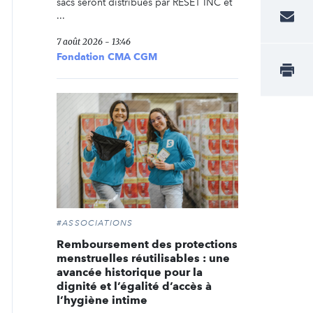
sacs seront distribués par RESET INC et
...
7 août 2026 - 13:46
Fondation CMA CGM
#ASSOCIATIONS
Remboursement des protections
menstruelles réutilisables : une
avancée historique pour la
dignité et l’égalité d’accès à
l’hygiène intime