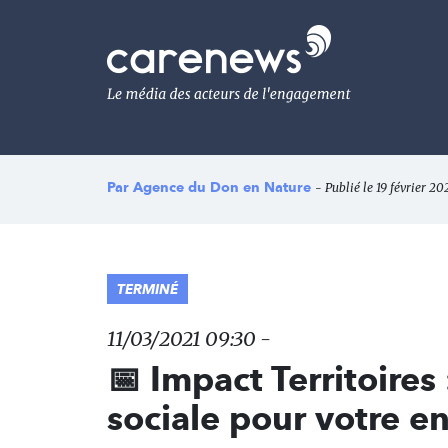
Aller
au
Carenews,
contenu
Le
principal
média
des
acteurs
de
l'engagement
Par
Agence du Don en Nature
- Publié le 19 février 20
TERMINÉ
11/03/2021 09:30 -
📅 Impact Territoire
sociale pour votre en