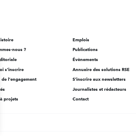
istoire
Emplois
mmes-nous ?
Publications
ditoriale
Évènements
i s'inscrire
Annuaire des solutions RSE
s de l'engagement
S'inscrire aux newsletters
tés
Journalistes et rédacteurs
à projets
Contact