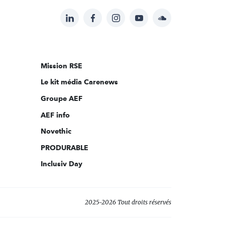
LinkedIn
Facebook
Instagram
YouTube
Soundcloud
Suivez-
nous
sur:
Mission RSE
Le kit média Carenews
Groupe AEF
AEF info
Novethic
PRODURABLE
Inclusiv Day
2025-2026 Tout droits réservés