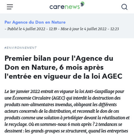
Aller
Carenews,
Menu
Rec
au
Le
contenu
média
Par
Agence du Don en Nature
principal
des
- Publié le 4 juillet 2022 - 12:19 - Mise à jour le 4 juillet 2022 - 12:23
acteurs
de
l'engagement
#ENVIRONNEMENT
Premier bilan pour l'Agence du
Don en Nature, 6 mois après
l'entrée en vigueur de la loi AGEC
Le 1er janvier 2022 entrait en vigueur la loi Anti-Gaspillage pour
une Économie Circulaire (AGEC) qui interdit la destruction des
produits non-alimentaires invendus, obligeant les différents
acteurs concernés de la distribution, et reconnaît le don de ces
produits comme une solution à privilégier devant la réutilisation et
le recyclage. Où en sommes-nous 6 mois après ? 2 tendances se
dessinent : les grands groupes se structurent, quand les entreprises