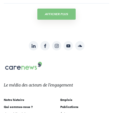
AFFICHER PLUS
LinkedIn
Facebook
Instagram
YouTube
Soundcloud
Suivez-
nous
Carenews,
sur:
Le
média
des
Le média
des acteurs
de l'engagement
acteurs
de
Notre histoire
Emplois
l'engagement
Qui sommes-nous ?
Publications