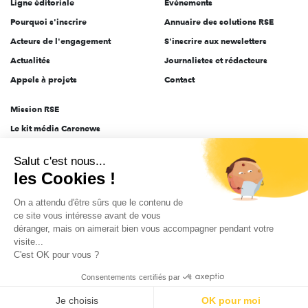
Ligne éditoriale
Évènements
Pourquoi s'inscrire
Annuaire des solutions RSE
Acteurs de l'engagement
S'inscrire aux newsletters
Actualités
Journalistes et rédacteurs
Appels à projets
Contact
Mission RSE
Le kit média Carenews
Groupe AEF
Salut c'est nous...
AEF info
les Cookies !
Novethic
On a attendu d'être sûrs que le contenu de
PRODURABLE
ce site vous intéresse avant de vous
Inclusiv Day
déranger, mais on aimerait bien vous accompagner pendant votre
visite...
C'est OK pour vous ?
CGV
Données personnelles
Mentions légales
2025-2026 Tout droits réservés
Consentements certifiés par
Je choisis
OK pour moi