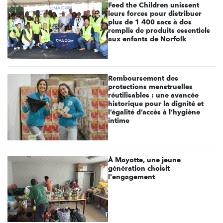
Feed the Children unissent
leurs forces pour distribuer
plus de 1 400 sacs à dos
remplis de produits essentiels
aux enfants de Norfolk
Remboursement des
protections menstruelles
réutilisables : une avancée
historique pour la dignité et
l’égalité d’accès à l’hygiène
intime
À Mayotte, une jeune
génération choisit
l'engagement