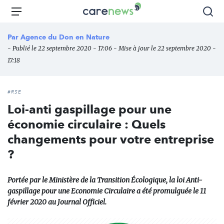
Aller
Carenews,
Menu
Rec
au
Le
contenu
média
Par
Agence du Don en Nature
principal
des
- Publié le 22 septembre 2020 - 17:06 - Mise à jour le 22 septembre 2020 -
acteurs
17:18
de
l'engagement
#RSE
Loi-anti gaspillage pour une
économie circulaire : Quels
changements pour votre entreprise
?
Portée par le Ministère de la Transition Écologique, la loi Anti-
gaspillage pour une Economie Circulaire a été promulguée le 11
février 2020 au Journal Officiel.