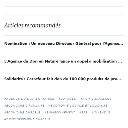
Articles recommandés
Nomination : Un nouveau Directeur Général pour l’Agence du Don en Nature
L'Agence du Don en Nature lance un appel à mobilisation pour un Noël Solidaire
Solidarité : Carrefour fait don de 100 000 produits de première nécessité à l'Agence du Don en Nature
#AGENCE DU DON EN NATURE
#LOI AGEC
#ANTI-GASPILLAGE
#ÉCONOMIE CIRCULAIRE
#ÉCONOMIE SOCIALE ET SOLIDAIRE
#ÉCONOMIE DURABLE
#ENVIRONNEMENT
#RSE
#INVENDUS
#DÉVELOPPEMENT DURABLE