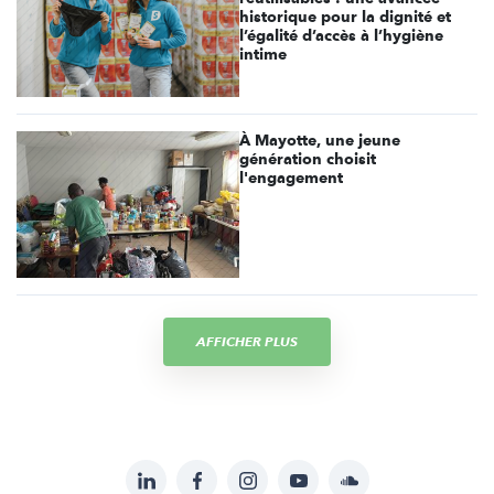
historique pour la dignité et
l’égalité d’accès à l’hygiène
intime
À Mayotte, une jeune
génération choisit
l'engagement
AFFICHER PLUS
LinkedIn
Facebook
Instagram
YouTube
Soundcloud
Suivez-