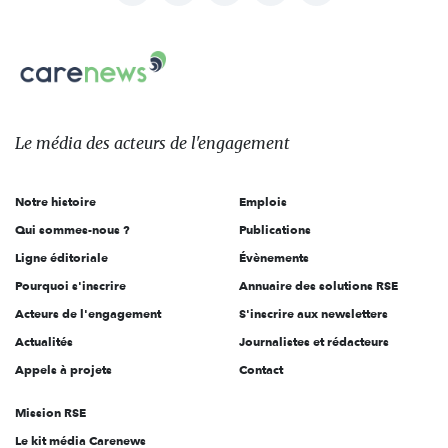
nous
Carenews,
sur:
Le
média
des
Le média
des acteurs
de l'engagement
acteurs
de
Notre histoire
Emplois
l'engagement
Qui sommes-nous ?
Publications
Ligne éditoriale
Évènements
Pourquoi s'inscrire
Annuaire des solutions RSE
Acteurs de l'engagement
S'inscrire aux newsletters
Actualités
Journalistes et rédacteurs
Appels à projets
Contact
Mission RSE
Le kit média Carenews