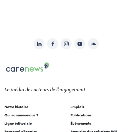
LinkedIn
Facebook
Instagram
YouTube
Soundcloud
Suivez-
nous
Carenews,
sur:
Le
média
des
Le média
des acteurs
de l'engagement
acteurs
de
Notre histoire
Emplois
l'engagement
Qui sommes-nous ?
Publications
Ligne éditoriale
Évènements
Pourquoi s'inscrire
Annuaire des solutions RSE