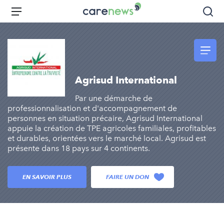
Aller
Carenews,
Menu
Rec
au
Le
contenu
média
principal
des
acteurs
de
Agrisud International
l'engagement
Par une démarche de
professionnalisation et d'accompagnement de
personnes en situation précaire, Agrisud International
appuie la création de TPE agricoles familiales, profitables
et durables, orientées vers le marché local. Agrisud est
présente dans 18 pays sur 4 continents.
EN SAVOIR PLUS
FAIRE UN DON