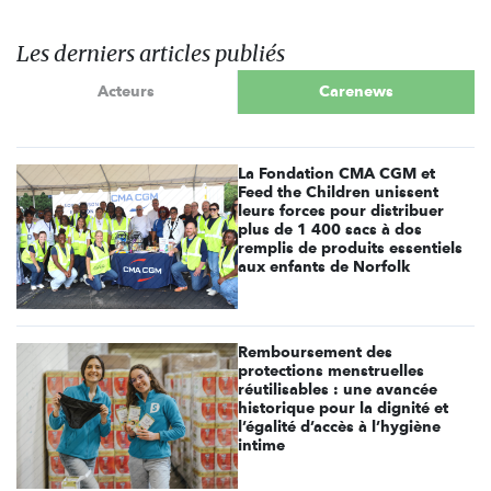
Les derniers articles publiés
Acteurs
Carenews
La Fondation CMA CGM et
Feed the Children unissent
leurs forces pour distribuer
plus de 1 400 sacs à dos
remplis de produits essentiels
aux enfants de Norfolk
Remboursement des
protections menstruelles
réutilisables : une avancée
historique pour la dignité et
l’égalité d’accès à l’hygiène
intime