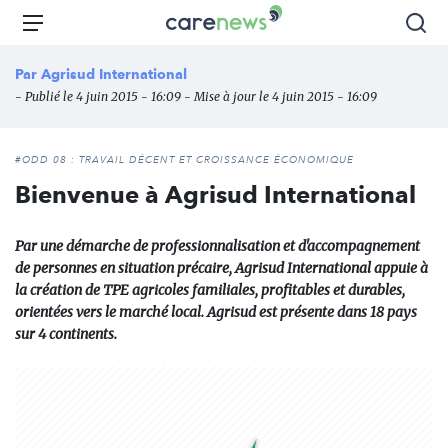
Aller
Carenews,
Menu
Rec
au
Le
contenu
média
Par
Agrisud International
principal
des
- Publié le 4 juin 2015 - 16:09 - Mise à jour le 4 juin 2015 - 16:09
acteurs
de
l'engagement
#ODD 08 : TRAVAIL DÉCENT ET CROISSANCE ÉCONOMIQUE
Bienvenue à Agrisud International
Par une démarche de professionnalisation et d'accompagnement
de personnes en situation précaire, Agrisud International appuie à
la création de TPE agricoles familiales, profitables et durables,
orientées vers le marché local. Agrisud est présente dans 18 pays
sur 4 continents.