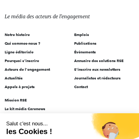
média
des
Le média
des acteurs
de l'engagement
acteurs
de
Notre histoire
Emplois
l'engagement
Qui sommes-nous ?
Publications
Ligne éditoriale
Évènements
Pourquoi s'inscrire
Annuaire des solutions RSE
Acteurs de l'engagement
S'inscrire aux newsletters
Actualités
Journalistes et rédacteurs
Appels à projets
Contact
Mission RSE
Le kit média Carenews
Groupe AEF
Salut c'est nous...
AEF info
les Cookies !
Novethic