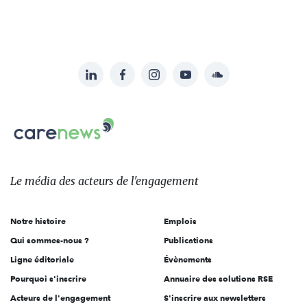
LinkedIn
Facebook
Instagram
YouTube
Soundcloud
Suivez-
nous
Carenews,
sur:
Le
média
des
Le média
des acteurs
de l'engagement
acteurs
de
Notre histoire
Emplois
l'engagement
Qui sommes-nous ?
Publications
Ligne éditoriale
Évènements
Pourquoi s'inscrire
Annuaire des solutions RSE
Acteurs de l'engagement
S'inscrire aux newsletters