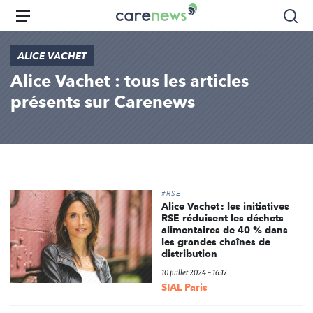
Aller
Carenews,
Menu
Rec
au
Le
contenu
média
ALICE VACHET
principal
des
Alice Vachet : tous les articles
acteurs
de
présents sur Carenews
l'engagement
#RSE
Alice Vachet : les initiatives
RSE réduisent les déchets
alimentaires de 40 % dans
les grandes chaînes de
distribution
10 juillet 2024 - 16:17
SIAL Paris