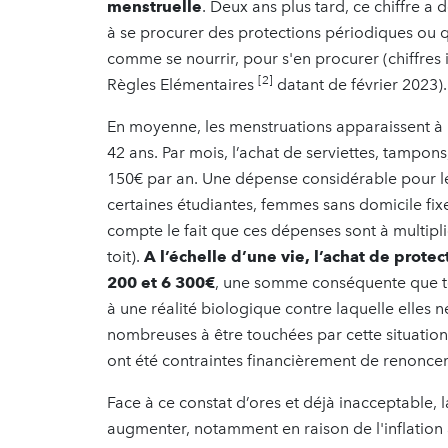
menstruelle
. Deux ans plus tard, ce chiffre a
à se procurer des protections périodiques ou 
comme se nourrir, pour s'en procurer (chiffres 
[2]
Règles Elémentaires
datant de février 2023).
En moyenne, les menstruations apparaissent à l
42 ans. Par mois, l’achat de serviettes, tampons
150€ par an. Une dépense considérable pour l
certaines étudiantes, femmes sans domicile fix
compte le fait que ces dépenses sont à multipl
toit).
A l’échelle d’une vie, l’achat de prote
200 et 6 300€
, une somme conséquente que to
à une réalité biologique contre laquelle elles n
nombreuses à être touchées par cette situation
ont été contraintes financièrement de renoncer
Face à ce constat d’ores et déjà inacceptable, 
augmenter, notamment en raison de l'inflation a