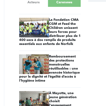
Acteurs
Carenews
La Fondation CMA
CGM et Feed the
Children unissent
leurs forces pour
distribuer plus de 1
400 sacs à dos remplis de produits
essentiels aux enfants de Norfolk
Remboursement
des protections
menstruelles
réutilisables : une
avancée historique
pour la dignité et l’égalité d’accès à
l’hygiène intime
À Mayotte, une
jeune génération
choisit
l'engagement