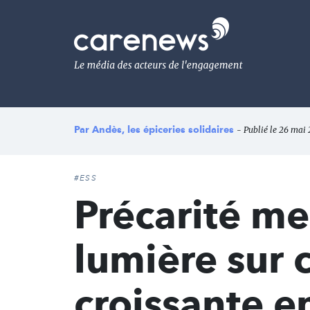
Aller
au
Carenews,
contenu
Le
principal
média
des
acteurs
de
l'engagement
Par
Andès, les épiceries solidaires
- Publié le 26 mai 
#ESS
Précarité me
lumière sur c
croissante e