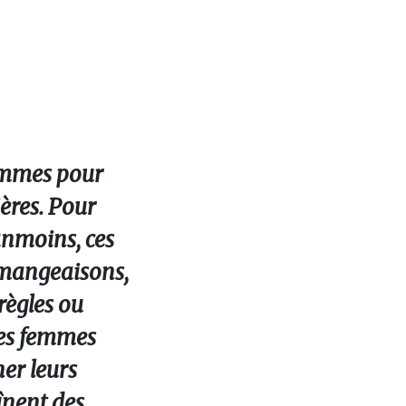
femmes pour
ères. Pour
anmoins, ces
démangeaisons,
règles ou
uses femmes
her leurs
înent des