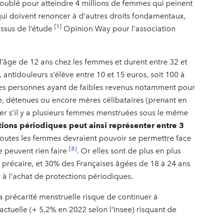
 doublé pour atteindre 4 millions de femmes qui peinent
qui doivent renoncer à d'autres droits fondamentaux,
[1]
issus de l’étude
Opinion Way pour l'association
’âge de 12 ans chez les femmes et durent entre 32 et
, antidouleurs s’élève entre 10 et 15 euros, soit 100 à
es personnes ayant de faibles revenus notamment pour
e, détenues ou encore mères célibataires (prenant en
ier s’il y a plusieurs femmes menstruées sous le même
ctions périodiques peut ainsi représenter entre 3
utes les femmes devraient pouvoir se permettre face
3]
[
e peuvent rien faire
. Or elles sont de plus en plus
 précaire, et 30% des Françaises âgées de 18 à 24 ans
 à l'achat de protections périodiques.
la précarité menstruelle risque de continuer à
ctuelle (+ 5,2% en 2022 selon l'Insee) risquant de