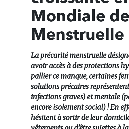
Mondiale de
Menstruelle
La précarité menstruelle désign
avoir accès à des protections hy
pallier ce manque, certaines fe
solutions précaires représenten
infections graves) et mentale (pe
encore isolement social) ! En ef
hésitent à sortir de leur domicil
vêtements ou d’être sujettes à l