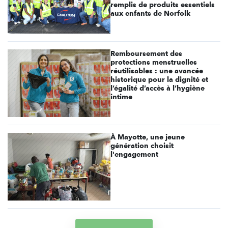
remplis de produits essentiels
aux enfants de Norfolk
Remboursement des
protections menstruelles
réutilisables : une avancée
historique pour la dignité et
l’égalité d’accès à l’hygiène
intime
À Mayotte, une jeune
génération choisit
l'engagement