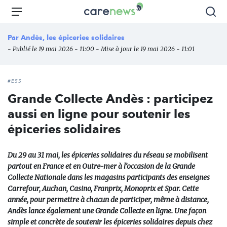
Aller
Carenews,
Menu
Rec
au
Le
contenu
média
Par
Andès, les épiceries solidaires
principal
des
- Publié le 19 mai 2026 - 11:00 - Mise à jour le 19 mai 2026 - 11:01
acteurs
de
l'engagement
#ESS
Grande Collecte Andès : participez
aussi en ligne pour soutenir les
épiceries solidaires
Du 29 au 31 mai, les épiceries solidaires du réseau se mobilisent
partout en France et en Outre-mer à l’occasion de la Grande
Collecte Nationale dans les magasins participants des enseignes
Carrefour, Auchan, Casino, Franprix, Monoprix et Spar. Cette
année, pour permettre à chacun de participer, même à distance,
Andès lance également une Grande Collecte en ligne. Une façon
simple et concrète de soutenir les épiceries solidaires depuis chez