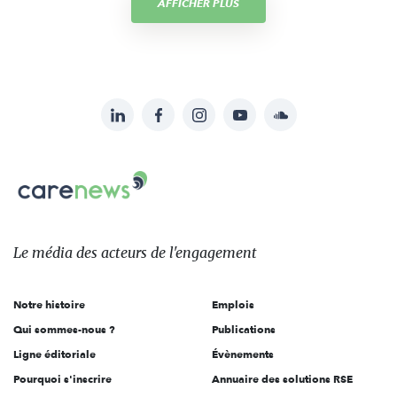
AFFICHER PLUS
LinkedIn
Facebook
Instagram
YouTube
Soundcloud
Suivez-
nous
Carenews,
sur:
Le
média
des
Le média
des acteurs
de l'engagement
acteurs
de
Notre histoire
Emplois
l'engagement
Qui sommes-nous ?
Publications
Ligne éditoriale
Évènements
Pourquoi s'inscrire
Annuaire des solutions RSE