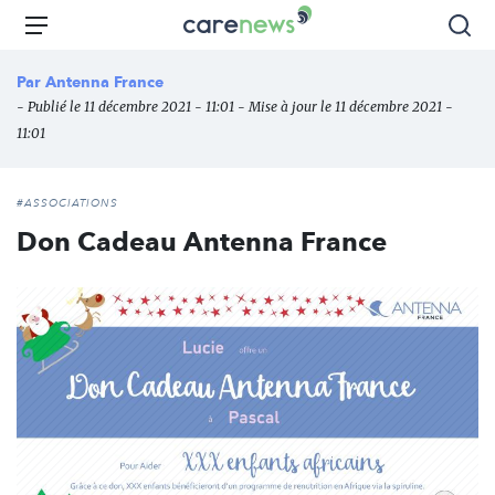
Aller
Carenews,
Menu
Rec
au
Le
contenu
média
Par
Antenna France
principal
des
- Publié le 11 décembre 2021 - 11:01 - Mise à jour le 11 décembre 2021 -
acteurs
11:01
de
l'engagement
#ASSOCIATIONS
Don Cadeau Antenna France