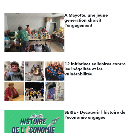
À Mayotte, une jeune
génération choisit
l'engagement
12 initiatives solidaires contre
les inégalités et les
vulnérabilités
SÉRIE - Découvrir l'histoire de
l'économie engagée