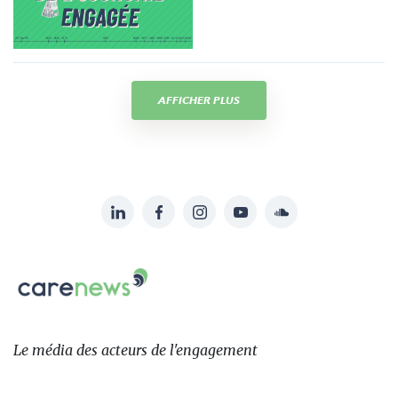
AFFICHER PLUS
LinkedIn
Facebook
Instagram
YouTube
Soundcloud
Suivez-
nous
Carenews,
sur:
Le
média
des
Le média
des acteurs
de l'engagement
acteurs
de