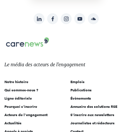
LinkedIn
Facebook
Instagram
YouTube
Soundcloud
Suivez-
nous
Carenews,
sur:
Le
média
des
Le média
des acteurs
de l'engagement
acteurs
de
Notre histoire
Emplois
l'engagement
Qui sommes-nous ?
Publications
Ligne éditoriale
Évènements
Pourquoi s'inscrire
Annuaire des solutions RSE
Acteurs de l'engagement
S'inscrire aux newsletters
Actualités
Journalistes et rédacteurs
Appels à projets
Contact