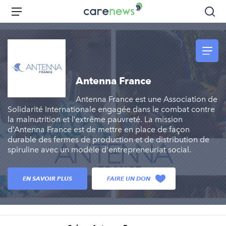
Aller
Carenews,
Menu
Rec
au
Le
contenu
média
principal
des
acteurs
de
Antenna France
l'engagement
Antenna France est une Association de
Solidarité Internationale engagée dans le combat contre
la malnutrition et l’extrême pauvreté. La mission
d’Antenna France est de mettre en place de façon
durable des fermes de production et de distribution de
spiruline avec un modèle d'entrepreneuriat social.
EN SAVOIR PLUS
FAIRE UN DON