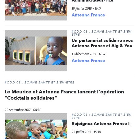
Administrateur/rice
19 février 2018 - 16:17
Antenna France
#ODD 03 : BONNE SANTÉ ET BIEN-
ÊTRE
Un partenariat solidaire avec
Antenna France et Alg & You
13 décembre 2017 - 17:34
Antenna France
#ODD 03 : BONNE SANTÉ ET BIEN-ÊTRE
Le Meurice et Antenna France lancent l'opération
"Cocktails solidaires"
22 septembre 2017 - 08:50
#ODD 03 : BONNE SANTÉ ET BIEN-
ÊTRE
Rejoignez Antenna France !
25 juillet 2017 - 15:38