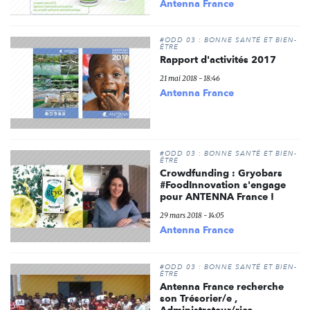
Antenna France
#ODD 03 : BONNE SANTÉ ET BIEN-
ÊTRE
Rapport d'activités 2017
21 mai 2018 - 18:46
Antenna France
#ODD 03 : BONNE SANTÉ ET BIEN-
ÊTRE
Crowdfunding : Gryobars
#FoodInnovation s'engage
pour ANTENNA France !
29 mars 2018 - 14:05
Antenna France
#ODD 03 : BONNE SANTÉ ET BIEN-
ÊTRE
Antenna France recherche
son Trésorier/e ,