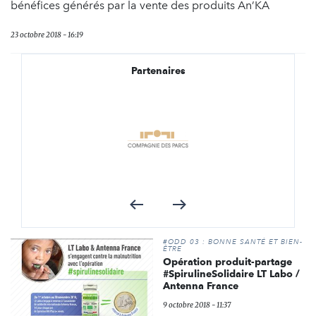
bénéfices générés par la vente des produits An’KA
23 octobre 2018 - 16:19
Partenaires
#ODD 03 : BONNE SANTÉ ET BIEN-
ÊTRE
Opération produit-partage
#SpirulineSolidaire LT Labo /
Antenna France
9 octobre 2018 - 11:37