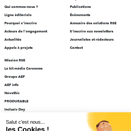
Qui sommes-nous ?
Publications
Ligne éditoriale
Évènements
Pourquoi s'inscrire
Annuaire des solutions RSE
Acteurs de l'engagement
S'inscrire aux newsletters
Actualités
Journalistes et rédacteurs
Appels à projets
Contact
Mission RSE
Le kit média Carenews
Groupe AEF
AEF info
Novethic
PRODURABLE
Inclusiv Day
Salut c'est nous...
les Cookies !
CGV
Données personnelles
Mentions légales
2025-2026 Tout droits réservés