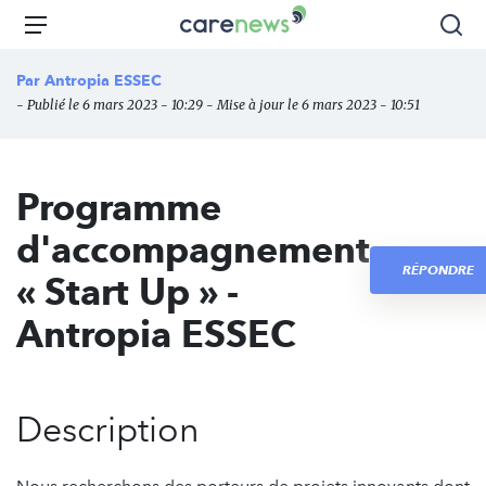
Aller
Carenews,
Menu
Rec
au
Le
contenu
média
Par
Antropia ESSEC
principal
des
- Publié le 6 mars 2023 - 10:29 - Mise à jour le 6 mars 2023 - 10:51
acteurs
de
l'engagement
Programme
d'accompagnement
RÉPONDRE
« Start Up » -
Antropia ESSEC
Description