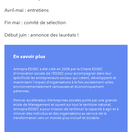
Avril-mai : entretiens
Fin mai : comité de sélection
Début juin : annonce des lauréats !
En savoir plus
Antropia ESSEC a été créé en 2008 par la Chaire ESSEC
d’innovation sociale de l’ESSEC pour accompagner dans leur
spécificité les entrepreneurs sociaux qui créent, développent et
maximisent l’impact d’organisations à la fois socialement utiles,
environnementalement vertueuses et économiquement
pérennes.
Premier accélérateur d’entreprises sociales porté par une grande
école de Management et ouvert sur tout le territoire national,
Antropia ESSEC a pour mission de renforcer la capacité à agir et à
innover des individus et des organisations au service de la
transformation vers un monde plus inclusif et durable.