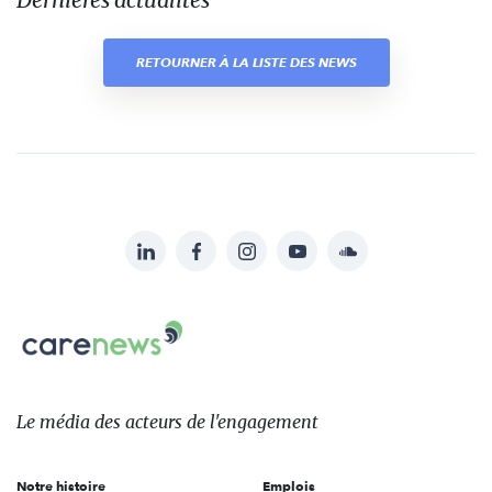
RETOURNER À LA LISTE DES NEWS
LinkedIn
Facebook
Instagram
YouTube
Soundcloud
Suivez-
nous
Carenews,
sur:
Le
média
des
Le média
des acteurs
de l'engagement
acteurs
de
Notre histoire
Emplois
l'engagement