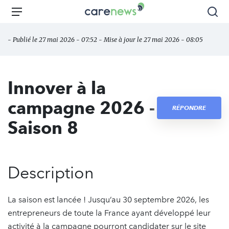
Aller
Carenews,
Menu
Rec
au
Le
contenu
média
- Publié le 27 mai 2026 - 07:52 - Mise à jour le 27 mai 2026 - 08:05
principal
des
acteurs
de
Innover à la
l'engagement
campagne 2026 -
RÉPONDRE
Saison 8
Description
La saison est lancée ! Jusqu’au 30 septembre 2026, les
entrepreneurs de toute la France ayant développé leur
activité à la campagne pourront candidater sur le site