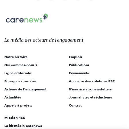
nous
Carenews,
sur:
Le
média
des
Le média
des acteurs
de l'engagement
acteurs
de
Notre histoire
Emplois
l'engagement
Qui sommes-nous ?
Publications
Ligne éditoriale
Évènements
Pourquoi s'inscrire
Annuaire des solutions RSE
Acteurs de l'engagement
S'inscrire aux newsletters
Actualités
Journalistes et rédacteurs
Appels à projets
Contact
Mission RSE
Le kit média Carenews