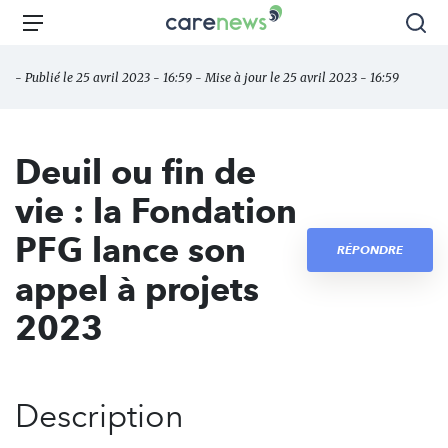
Aller
Carenews,
Menu
Rec
au
Le
contenu
média
- Publié le 25 avril 2023 - 16:59 - Mise à jour le 25 avril 2023 - 16:59
principal
des
acteurs
de
Deuil ou fin de
l'engagement
vie : la Fondation
PFG lance son
RÉPONDRE
appel à projets
2023
Description