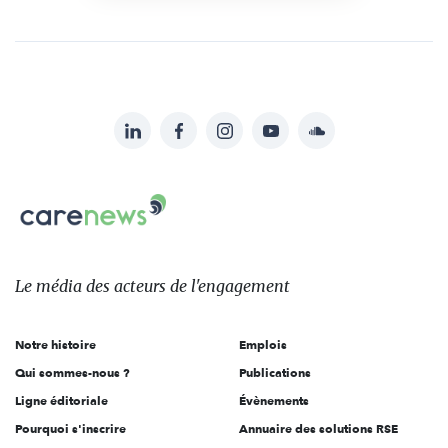
LinkedIn
Facebook
Instagram
YouTube
Soundcloud
Suivez-
nous
Carenews,
sur:
Le
média
des
Le média
des acteurs
de l'engagement
acteurs
de
Notre histoire
Emplois
l'engagement
Qui sommes-nous ?
Publications
Ligne éditoriale
Évènements
Pourquoi s'inscrire
Annuaire des solutions RSE