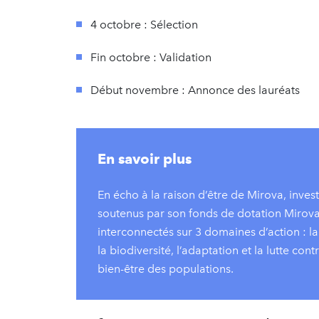
4 octobre : Sélection
Fin octobre : Validation
Début novembre : Annonce des lauréats
En savoir plus
En écho à la raison d’être de Mirova, invest
soutenus par son fonds de dotation Mirov
interconnectés sur 3 domaines d’action : l
la biodiversité, l’adaptation et la lutte con
bien-être des populations.