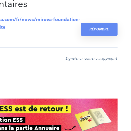
taires
a.com/fr/news/mirova-foundation-
ite
RÉPONDRE
t
Signaler un contenu inapproprié