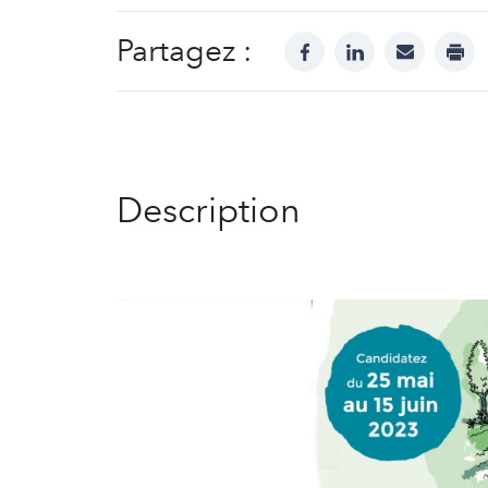
Partagez :
facebook
linkedin
mail
prin
Description