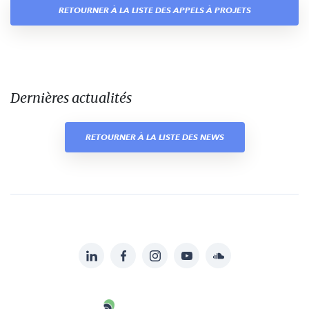
RETOURNER À LA LISTE DES APPELS À PROJETS
Dernières actualités
RETOURNER À LA LISTE DES NEWS
LinkedIn
Facebook
Instagram
YouTube
Soundcloud
Suivez-
nous
Carenews,