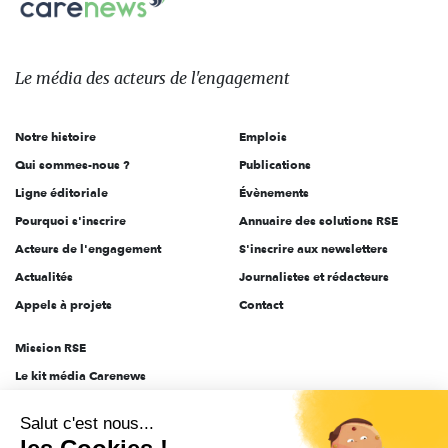
sur:
Le
média
des
Le média
des acteurs
de l'engagement
acteurs
de
Notre histoire
Emplois
l'engagement
Qui sommes-nous ?
Publications
Ligne éditoriale
Évènements
Pourquoi s'inscrire
Annuaire des solutions RSE
Acteurs de l'engagement
S'inscrire aux newsletters
Actualités
Journalistes et rédacteurs
Appels à projets
Contact
Mission RSE
Le kit média Carenews
Groupe AEF
Salut c'est nous...
AEF info