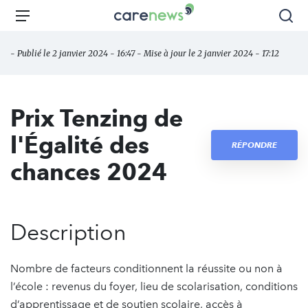
Aller
Carenews,
Menu
Rec
au
Le
contenu
média
- Publié le 2 janvier 2024 - 16:47 - Mise à jour le 2 janvier 2024 - 17:12
principal
des
acteurs
de
Prix Tenzing de
l'engagement
l'Égalité des
RÉPONDRE
chances 2024
Description
Nombre de facteurs conditionnent la réussite ou non à
l’école : revenus du foyer, lieu de scolarisation, conditions
d’apprentissage et de soutien scolaire, accès à