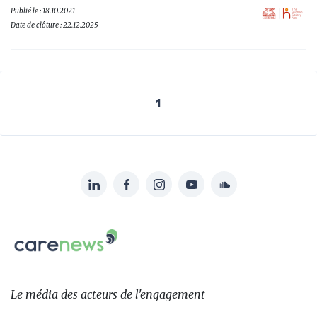
Publié le : 18.10.2021
Date de clôture : 22.12.2025
1
LinkedIn
Facebook
Instagram
YouTube
Soundcloud
Suivez-
nous
Carenews,
sur:
Le
média
des
Le média
des acteurs
de l'engagement
acteurs