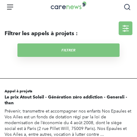
Aller
Carenews,
Menu
Rec
au
Le
contenu
média
principal
des
Filtrer les appels à projets :
acteurs
de
l'engagement
FILTRER
Appel à projets
Le prix Atout Soleil - Génération zéro addiction - Generali -
thsn
Prévenir, transmettre et accompagner nos enfants Nos Epaules et
Vos Ailes est un fonds de dotation régi par la loi de
modernisation de l’économie du 4 août 2008, dont le siège
social est à Paris (2 rue Pillet Will, 75009 Paris). Nos Epaules et
Vos Ailes a, entre autres, vocation à lutter contre ...