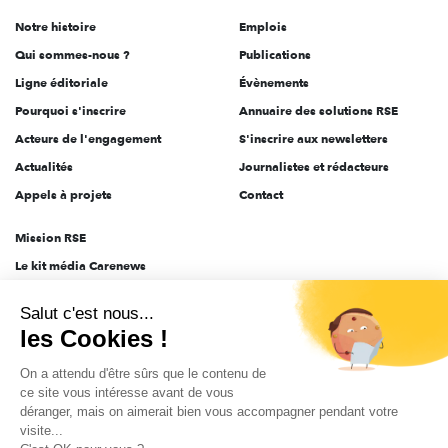
de
Notre histoire
Emplois
l'engagement
Qui sommes-nous ?
Publications
Ligne éditoriale
Évènements
Pourquoi s'inscrire
Annuaire des solutions RSE
Acteurs de l'engagement
S'inscrire aux newsletters
Actualités
Journalistes et rédacteurs
Appels à projets
Contact
Mission RSE
Le kit média Carenews
Groupe AEF
Salut c'est nous...
AEF info
les Cookies !
Novethic
On a attendu d'être sûrs que le contenu de
PRODURABLE
ce site vous intéresse avant de vous
Inclusiv Day
déranger, mais on aimerait bien vous accompagner pendant votre
visite...