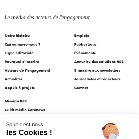
média
des
Le média
des acteurs
de l'engagement
acteurs
de
Notre histoire
Emplois
l'engagement
Qui sommes-nous ?
Publications
Ligne éditoriale
Évènements
Pourquoi s'inscrire
Annuaire des solutions RSE
Acteurs de l'engagement
S'inscrire aux newsletters
Actualités
Journalistes et rédacteurs
Appels à projets
Contact
Mission RSE
Le kit média Carenews
Groupe AEF
Salut c'est nous...
AEF info
les Cookies !
Novethic