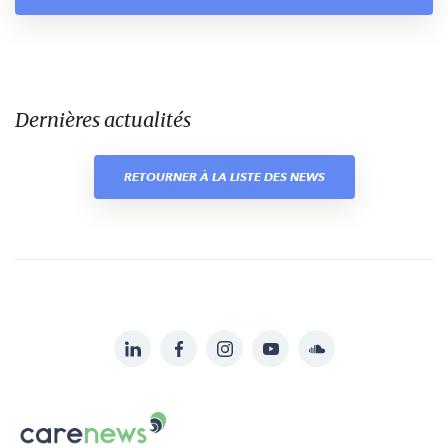
Dernières actualités
RETOURNER À LA LISTE DES NEWS
LinkedIn
Facebook
Instagram
YouTube
Soundcloud
Suivez-
nous
Carenews,
sur:
Le