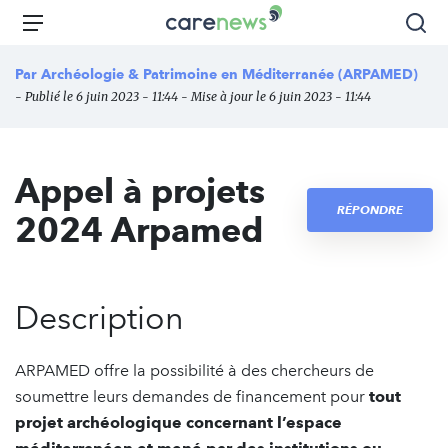
Aller
Carenews,
Menu
Rec
au
Le
contenu
média
Par
Archéologie & Patrimoine en Méditerranée (ARPAMED)
principal
des
- Publié le 6 juin 2023 - 11:44 - Mise à jour le 6 juin 2023 - 11:44
acteurs
de
l'engagement
Appel à projets
RÉPONDRE
2024 Arpamed
Description
ARPAMED offre la possibilité à des chercheurs de
soumettre leurs demandes de financement pour
tout
projet archéologique concernant l’espace