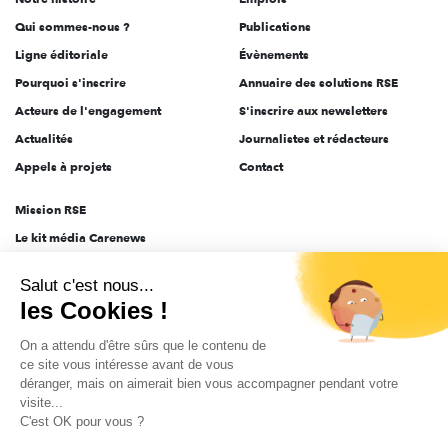
l'engagement
Qui sommes-nous ?
Publications
Ligne éditoriale
Évènements
Pourquoi s'inscrire
Annuaire des solutions RSE
Acteurs de l'engagement
S'inscrire aux newsletters
Actualités
Journalistes et rédacteurs
Appels à projets
Contact
Mission RSE
Le kit média Carenews
Groupe AEF
Salut c'est nous...
AEF info
les Cookies !
Novethic
On a attendu d'être sûrs que le contenu de
PRODURABLE
ce site vous intéresse avant de vous
Inclusiv Day
déranger, mais on aimerait bien vous accompagner pendant votre
visite...
C'est OK pour vous ?