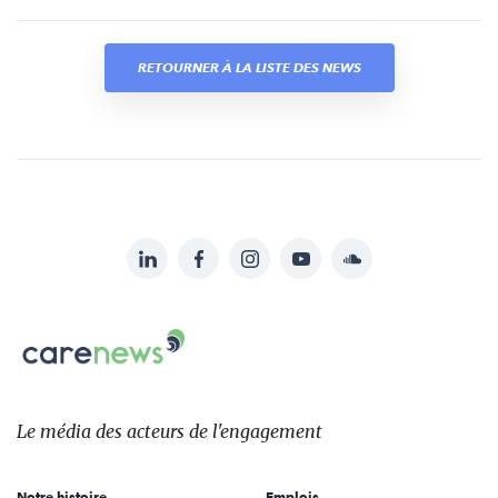
RETOURNER À LA LISTE DES NEWS
LinkedIn
Facebook
Instagram
YouTube
Soundcloud
Suivez-
nous
Carenews,
sur:
Le
média
des
Le média
des acteurs
de l'engagement
acteurs
de
Notre histoire
Emplois