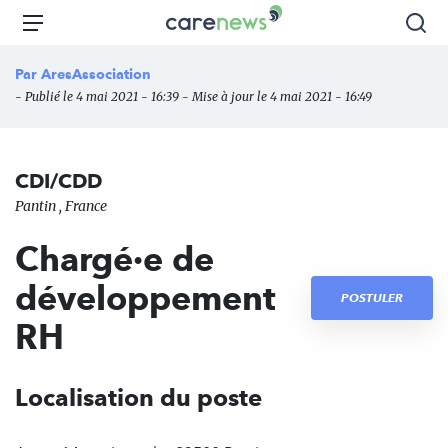
Aller
Carenews,
Menu
Rec
au
Le
contenu
média
Par
AresAssociation
principal
des
- Publié le 4 mai 2021 - 16:39 - Mise à jour le 4 mai 2021 - 16:49
acteurs
de
l'engagement
CDI/CDD
Pantin , France
Chargé·e de
développement
POSTULER
RH
Localisation du poste