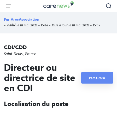
Aller
Carenews,
Menu
Rec
au
Le
contenu
média
Par
AresAssociation
principal
des
- Publié le 18 mai 2021 - 15:44 - Mise à jour le 18 mai 2021 - 15:59
acteurs
de
l'engagement
CDI/CDD
Saint-Denis , France
Directeur ou
directrice de site
POSTULER
en CDI
Localisation du poste