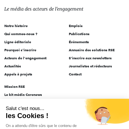
des
Le média
des acteurs
de l'engagement
acteurs
de
Notre histoire
Emplois
l'engagement
Qui sommes-nous ?
Publications
Ligne éditoriale
Évènements
Pourquoi s'inscrire
Annuaire des solutions RSE
Acteurs de l'engagement
S'inscrire aux newsletters
Actualités
Journalistes et rédacteurs
Appels à projets
Contact
Mission RSE
Le kit média Carenews
Groupe AEF
Salut c'est nous...
AEF info
les Cookies !
Novethic
On a attendu d'être sûrs que le contenu de
PRODURABLE