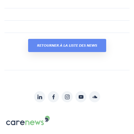
RETOURNER À LA LISTE DES NEWS
LinkedIn
Facebook
Instagram
YouTube
Soundcloud
Suivez-
nous
Carenews,
sur:
Le
média