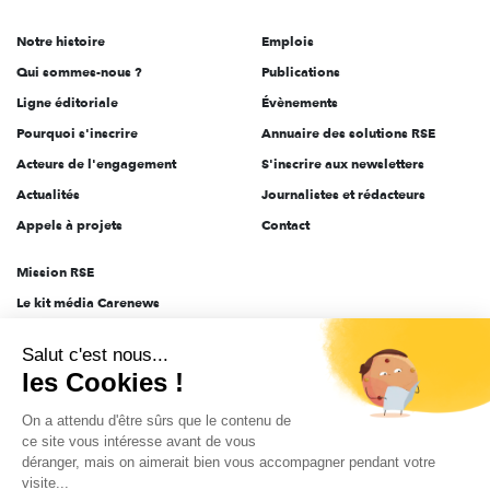
de
Notre histoire
Emplois
l'engagement
Qui sommes-nous ?
Publications
Ligne éditoriale
Évènements
Pourquoi s'inscrire
Annuaire des solutions RSE
Acteurs de l'engagement
S'inscrire aux newsletters
Actualités
Journalistes et rédacteurs
Appels à projets
Contact
Mission RSE
Le kit média Carenews
Groupe AEF
Salut c'est nous...
AEF info
les Cookies !
Novethic
On a attendu d'être sûrs que le contenu de
PRODURABLE
ce site vous intéresse avant de vous
Inclusiv Day
déranger, mais on aimerait bien vous accompagner pendant votre
visite...