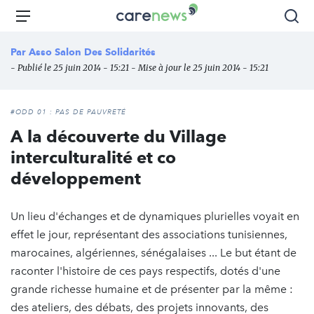
Aller
Carenews,
Menu
Rec
au
Le
contenu
média
Par
Asso Salon Des Solidarités
principal
des
- Publié le 25 juin 2014 - 15:21 - Mise à jour le 25 juin 2014 - 15:21
acteurs
de
l'engagement
#ODD 01 : PAS DE PAUVRETÉ
A la découverte du Village
interculturalité et co
développement
Un lieu d'échanges et de dynamiques plurielles voyait en
effet le jour, représentant des associations tunisiennes,
marocaines, algériennes, sénégalaises ... Le but étant de
raconter l'histoire de ces pays respectifs, dotés d'une
grande richesse humaine et de présenter par la même :
des ateliers, des débats, des projets innovants, des