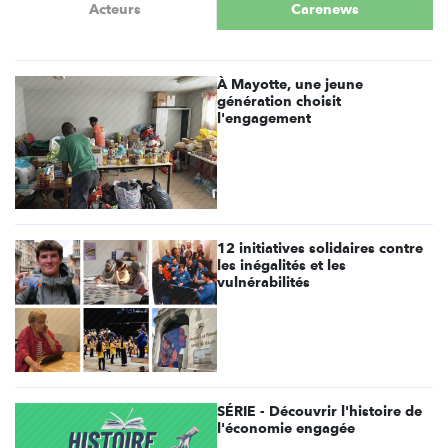
Acteurs
Carenews
À Mayotte, une jeune
génération choisit
l'engagement
12 initiatives solidaires contre
les inégalités et les
vulnérabilités
SÉRIE - Découvrir l'histoire de
l'économie engagée