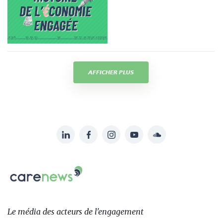
AFFICHER PLUS
LinkedIn
Facebook
Instagram
YouTube
Soundcloud
Suivez-
nous
Carenews,
sur:
Le
média
des
Le média
des acteurs
de l'engagement
acteurs