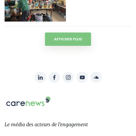
AFFICHER PLUS
LinkedIn
Facebook
Instagram
YouTube
Soundcloud
Suivez-
nous
Carenews,
sur:
Le
média
des
Le média
des acteurs
de l'engagement
acteurs