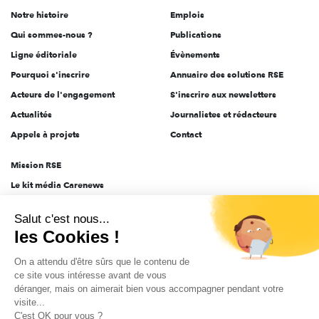
de
Notre histoire
Emplois
l'engagement
Qui sommes-nous ?
Publications
Ligne éditoriale
Évènements
Pourquoi s'inscrire
Annuaire des solutions RSE
Acteurs de l'engagement
S'inscrire aux newsletters
Actualités
Journalistes et rédacteurs
Appels à projets
Contact
Mission RSE
Le kit média Carenews
Groupe AEF
Salut c'est nous...
AEF info
les Cookies !
Novethic
On a attendu d'être sûrs que le contenu de
PRODURABLE
ce site vous intéresse avant de vous
Inclusiv Day
déranger, mais on aimerait bien vous accompagner pendant votre
visite...
C'est OK pour vous ?