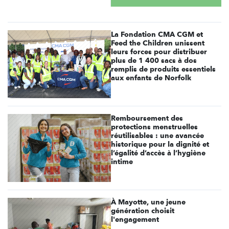
La Fondation CMA CGM et
Feed the Children unissent
leurs forces pour distribuer
plus de 1 400 sacs à dos
remplis de produits essentiels
aux enfants de Norfolk
Remboursement des
protections menstruelles
réutilisables : une avancée
historique pour la dignité et
l’égalité d’accès à l’hygiène
intime
À Mayotte, une jeune
génération choisit
l'engagement