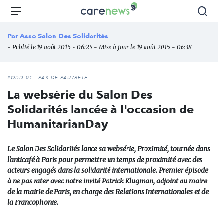
Aller
Carenews,
Menu
Rec
au
Le
contenu
média
Par
Asso Salon Des Solidarités
principal
des
- Publié le 19 août 2015 - 06:25 - Mise à jour le 19 août 2015 - 06:38
acteurs
de
l'engagement
#ODD 01 : PAS DE PAUVRETÉ
La websérie du Salon Des
Solidarités lancée à l'occasion de
HumanitarianDay
Le Salon Des Solidarités lance sa websérie, Proximité, tournée dans
l'anticafé à Paris pour permettre un temps de proximité avec des
acteurs engagés dans la solidarité internationale. Premier épisode
à ne pas rater avec notre invité Patrick Klugman, adjoint au maire
de la mairie de Paris, en charge des Relations Internationales et de
la Francophonie.