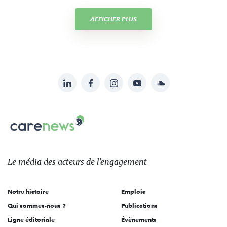
AFFICHER PLUS
LinkedIn
Facebook
Instagram
YouTube
Soundcloud
Suivez-
nous
Carenews,
sur:
Le
média
des
Le média
des acteurs
de l'engagement
acteurs
de
Notre histoire
Emplois
l'engagement
Qui sommes-nous ?
Publications
Ligne éditoriale
Évènements