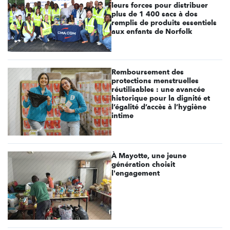
leurs forces pour distribuer
plus de 1 400 sacs à dos
remplis de produits essentiels
aux enfants de Norfolk
Remboursement des
protections menstruelles
réutilisables : une avancée
historique pour la dignité et
l’égalité d’accès à l’hygiène
intime
À Mayotte, une jeune
génération choisit
l'engagement