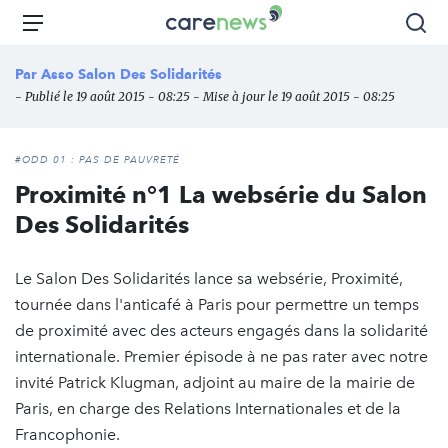
Aller
Carenews,
Menu
Rec
au
Le
contenu
média
Par
Asso Salon Des Solidarités
principal
des
- Publié le 19 août 2015 - 08:25 - Mise à jour le 19 août 2015 - 08:25
acteurs
de
l'engagement
#ODD 01 : PAS DE PAUVRETÉ
Proximité n°1 La websérie du Salon
Des Solidarités
Le Salon Des Solidarités lance sa websérie, Proximité,
tournée dans l'anticafé à Paris pour permettre un temps
de proximité avec des acteurs engagés dans la solidarité
internationale. Premier épisode à ne pas rater avec notre
invité Patrick Klugman, adjoint au maire de la mairie de
Paris, en charge des Relations Internationales et de la
Francophonie.