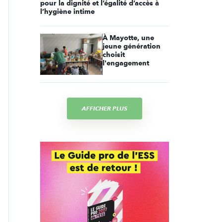
pour la dignité et l’égalité d’accès à
l’hygiène intime
À Mayotte, une
jeune génération
choisit
l'engagement
AFFICHER PLUS