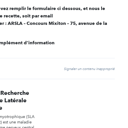
vez remplir le formulaire ci dessous, et nous le
recette, soit par email
rier : ARSLA – Concours Mixiton – 75, avenue de la
complément d’information
t
Signaler un contenu inapproprié
 Recherche
e Latérale
e
Amyotrophique (SLA
) est une maladie
me nerveux central