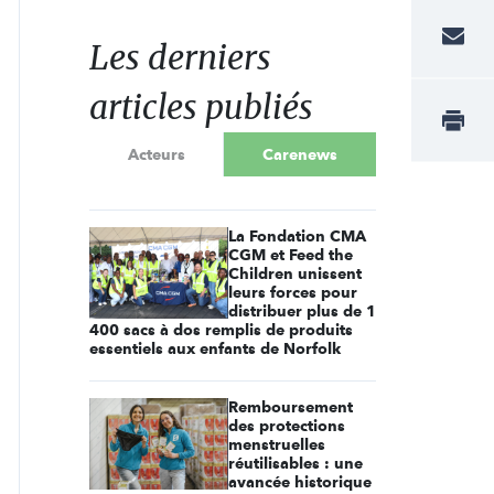
Les derniers
articles publiés
Acteurs
Carenews
La Fondation CMA
CGM et Feed the
Children unissent
leurs forces pour
distribuer plus de 1
400 sacs à dos remplis de produits
essentiels aux enfants de Norfolk
Remboursement
des protections
menstruelles
réutilisables : une
avancée historique