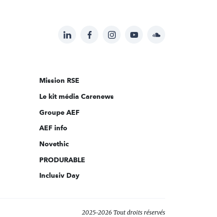
LinkedIn
Facebook
Instagram
YouTube
Soundcloud
Suivez-
nous
sur:
Mission RSE
Le kit média Carenews
Groupe AEF
AEF info
Novethic
PRODURABLE
Inclusiv Day
2025-2026 Tout droits réservés