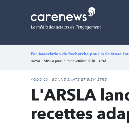
Aller
au
Carenews,
contenu
Le
principal
média
des
acteurs
de
l'engagement
Par
Association de Recherche pour la Sclérose L
08:58 - Mise à jour le 18 novembre 2016 - 12:41
#ODD 03 : BONNE SANTÉ ET BIEN-ÊTRE
L'ARSLA lan
recettes ada