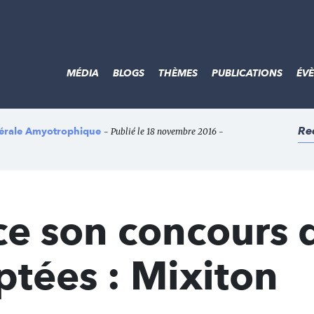
MÉDIA
BLOGS
THÈMES
PUBLICATIONS
ÉV
Re
atérale Amyotrophique
- Publié le 18 novembre 2016 -
ce son concours 
ptées : Mixiton