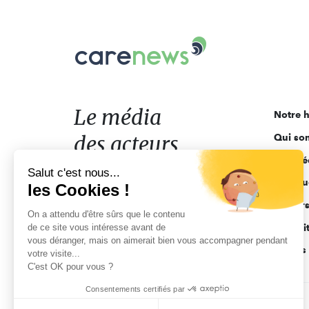
Carenews,
Le
média
des
acteurs
Le média
Notre h
de
des acteurs
Qui so
l'engagement
Ligne é
de l'engagement
Salut c'est nous...
Pourquo
les Cookies !
Acteur
On a attendu d'être sûrs que le contenu
de ce site vous intéresse avant de
Actuali
vous déranger, mais on aimerait bien vous accompagner pendant
Appels 
votre visite...
C'est OK pour vous ?
Consentements certifiés par
CGV
Données personnelles
Mentions légales