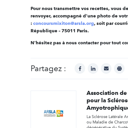
Pour nous transmettre vos recettes, vous de
renvoyer, accompagné d’une photo de votre 
:
concoursmixiton@arsla.org
, soit par cour
République – 75011 Paris.
N’hésitez pas à nous contacter pour tout 
Partagez :
facebook
linkedin
mail
prin
Association de
pour la Scléros
Amyotrophiqu
La Sclérose Latérale 
ou Maladie de Charcot
dégénérative du Systè