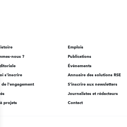
istoire
Emplois
mmes-nous ?
Publications
ditoriale
Évènements
i s'inscrire
Annuaire des solutions RSE
s de l'engagement
S'inscrire aux newsletters
tés
Journalistes et rédacteurs
à projets
Contact