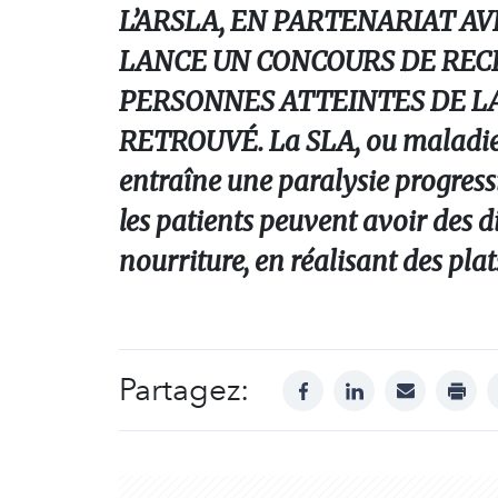
L’ARSLA, EN PARTENARIAT AV
LANCE UN CONCOURS DE REC
PERSONNES ATTEINTES DE LA 
RETROUVÉ. La SLA, ou maladie 
entraîne une paralysie progressi
les patients peuvent avoir des di
nourriture, en réalisant des pla
Partagez:
facebook
linkedin
mail
print