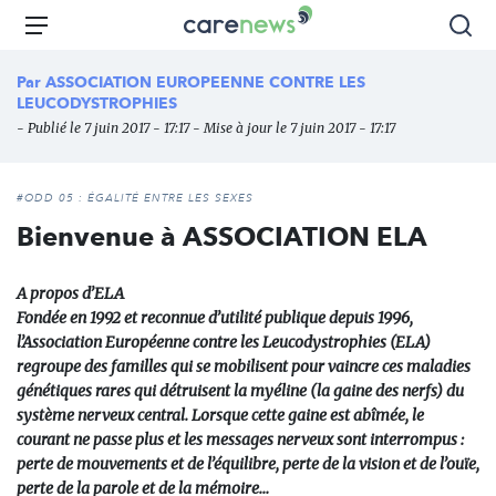
Aller
Carenews,
Menu
Rec
au
Le
contenu
média
Par
ASSOCIATION EUROPEENNE CONTRE LES
principal
des
LEUCODYSTROPHIES
acteurs
- Publié le 7 juin 2017 - 17:17 - Mise à jour le 7 juin 2017 - 17:17
de
l'engagement
#ODD 05 : ÉGALITÉ ENTRE LES SEXES
Bienvenue à ASSOCIATION ELA
A propos d’ELA
Fondée en 1992 et reconnue d’utilité publique depuis 1996,
l’Association Européenne contre les Leucodystrophies (ELA)
regroupe des familles qui se mobilisent pour vaincre ces maladies
génétiques rares qui détruisent la myéline (la gaine des nerfs) du
système nerveux central. Lorsque cette gaine est abîmée, le
courant ne passe plus et les messages nerveux sont interrompus :
perte de mouvements et de l’équilibre, perte de la vision et de l’ouïe,
perte de la parole et de la mémoire…