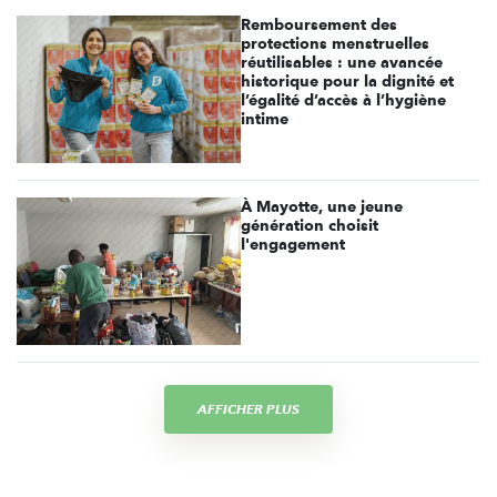
Remboursement des
protections menstruelles
réutilisables : une avancée
historique pour la dignité et
l’égalité d’accès à l’hygiène
intime
À Mayotte, une jeune
génération choisit
l'engagement
AFFICHER PLUS