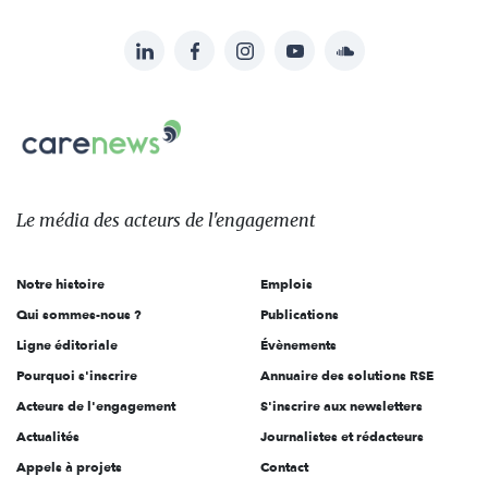
LinkedIn
Facebook
Instagram
YouTube
Soundcloud
Suivez-
nous
Carenews,
sur:
Le
média
des
Le média
des acteurs
de l'engagement
acteurs
de
Notre histoire
Emplois
l'engagement
Qui sommes-nous ?
Publications
Ligne éditoriale
Évènements
Pourquoi s'inscrire
Annuaire des solutions RSE
Acteurs de l'engagement
S'inscrire aux newsletters
Actualités
Journalistes et rédacteurs
Appels à projets
Contact