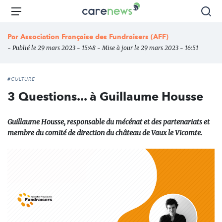
Aller
Carenews,
Menu
Rec
au
Le
contenu
média
Par
Association Française des Fundraisers (AFF)
principal
des
- Publié le 29 mars 2023 - 15:48 - Mise à jour le 29 mars 2023 - 16:51
acteurs
de
l'engagement
#CULTURE
3 Questions... à Guillaume Housse
Guillaume Housse, responsable du mécénat et des partenariats et
membre du comité de direction du château de Vaux le Vicomte.