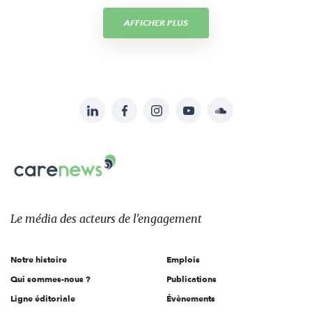
AFFICHER PLUS
LinkedIn
Facebook
Instagram
YouTube
Soundcloud
Suivez-
nous
Carenews,
sur:
Le
média
des
Le média
des acteurs
de l'engagement
acteurs
de
Notre histoire
Emplois
l'engagement
Qui sommes-nous ?
Publications
Ligne éditoriale
Évènements