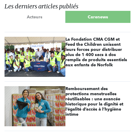
Les derniers articles publiés
Acteurs
Carenews
La Fondation CMA CGM et
Feed the Children unissent
leurs forces pour distribuer
plus de 1 400 sacs à dos
remplis de produits essentiels
aux enfants de Norfolk
Remboursement des
protections menstruelles
réutilisables : une avancée
historique pour la dignité et
l’égalité d’accès à l’hygiène
intime