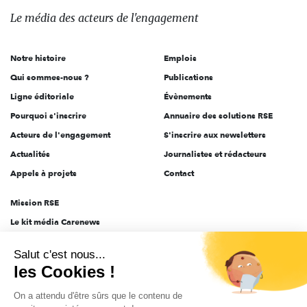
des
Le média
des acteurs
de l'engagement
acteurs
de
Notre histoire
Emplois
l'engagement
Qui sommes-nous ?
Publications
Ligne éditoriale
Évènements
Pourquoi s'inscrire
Annuaire des solutions RSE
Acteurs de l'engagement
S'inscrire aux newsletters
Actualités
Journalistes et rédacteurs
Appels à projets
Contact
Mission RSE
Le kit média Carenews
Groupe AEF
Salut c'est nous...
AEF info
les Cookies !
Novethic
On a attendu d'être sûrs que le contenu de
PRODURABLE