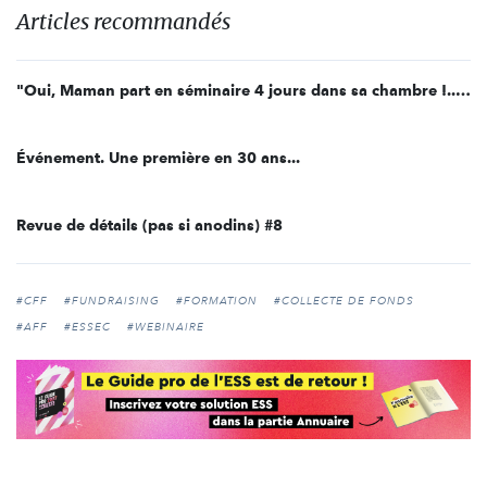
Articles recommandés
"Oui, Maman part en séminaire 4 jours dans sa chambre !... Et Elle est en tongs ! Et on ne la dérange pas !"
Événement. Une première en 30 ans...
Revue de détails (pas si anodins) #8
#CFF
#FUNDRAISING
#FORMATION
#COLLECTE DE FONDS
#AFF
#ESSEC
#WEBINAIRE