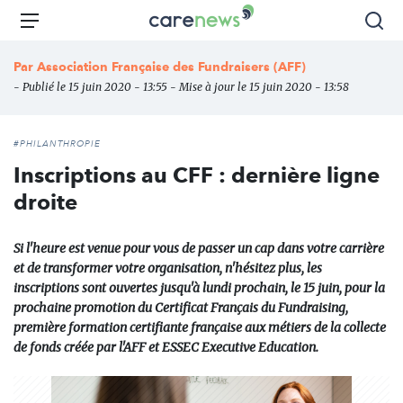
Aller
Carenews,
Menu
Rec
au
Le
contenu
média
Par
Association Française des Fundraisers (AFF)
principal
des
- Publié le 15 juin 2020 - 13:55 - Mise à jour le 15 juin 2020 - 13:58
acteurs
de
l'engagement
#PHILANTHROPIE
Inscriptions au CFF : dernière ligne
droite
Si l'heure est venue pour vous de passer un cap dans votre carrière
et de transformer votre organisation, n'hésitez plus, les
inscriptions sont ouvertes jusqu'à lundi prochain, le 15 juin, pour la
prochaine promotion du Certificat Français du Fundraising,
première formation certifiante française aux métiers de la collecte
de fonds créée par l'AFF et ESSEC Executive Education.