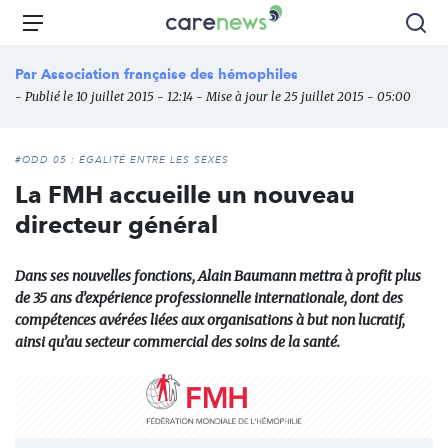
Aller
Carenews,
Menu
Rec
au
Le
contenu
média
Par
Association française des hémophiles
principal
des
- Publié le 10 juillet 2015 - 12:14 - Mise à jour le 25 juillet 2015 - 05:00
acteurs
de
l'engagement
#ODD 05 : ÉGALITÉ ENTRE LES SEXES
La FMH accueille un nouveau
directeur général
Dans ses nouvelles fonctions, Alain Baumann mettra à profit plus
de 35 ans d’expérience professionnelle internationale, dont des
compétences avérées liées aux organisations à but non lucratif,
ainsi qu’au secteur commercial des soins de la santé.