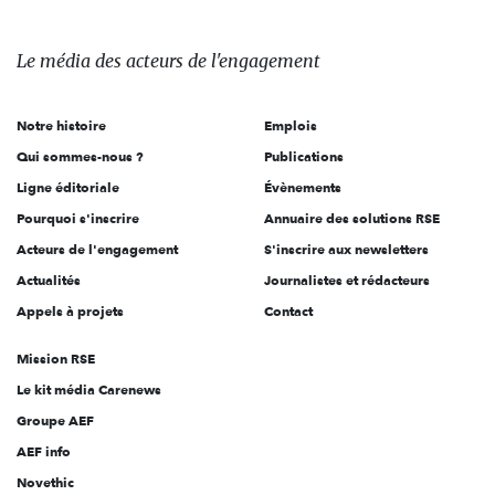
média
des
Le média
des acteurs
de l'engagement
acteurs
de
Notre histoire
Emplois
l'engagement
Qui sommes-nous ?
Publications
Ligne éditoriale
Évènements
Pourquoi s'inscrire
Annuaire des solutions RSE
Acteurs de l'engagement
S'inscrire aux newsletters
Actualités
Journalistes et rédacteurs
Appels à projets
Contact
Mission RSE
Le kit média Carenews
Groupe AEF
AEF info
Salut c'est nous...
Novethic
les Cookies !