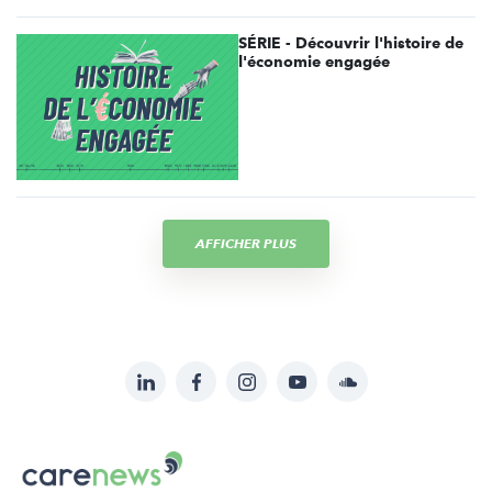
SÉRIE - Découvrir l'histoire de
l'économie engagée
AFFICHER PLUS
LinkedIn
Facebook
Instagram
YouTube
Soundcloud
Suivez-
nous
Carenews,
sur:
Le