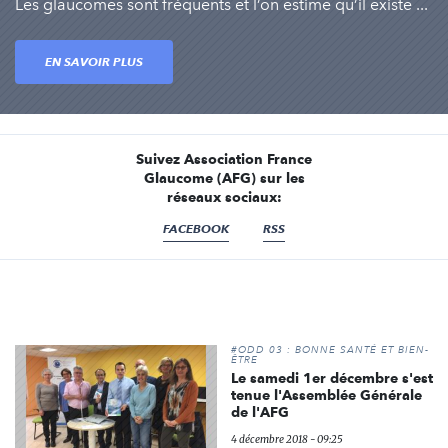
Les glaucomes sont fréquents et l’on estime qu’il existe ...
EN SAVOIR PLUS
Suivez Association France
Glaucome (AFG) sur les
réseaux sociaux:
FACEBOOK
RSS
#ODD 03 : BONNE SANTÉ ET BIEN-
ÊTRE
Le samedi 1er décembre s'est
tenue l'Assemblée Générale
de l'AFG
4 décembre 2018 - 09:25