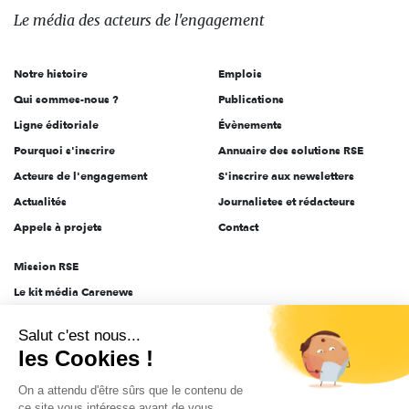
des
Le média
des acteurs
de l'engagement
acteurs
de
Notre histoire
Emplois
l'engagement
Qui sommes-nous ?
Publications
Ligne éditoriale
Évènements
Pourquoi s'inscrire
Annuaire des solutions RSE
Acteurs de l'engagement
S'inscrire aux newsletters
Actualités
Journalistes et rédacteurs
Appels à projets
Contact
Mission RSE
Le kit média Carenews
Groupe AEF
Salut c'est nous...
AEF info
les Cookies !
Novethic
On a attendu d'être sûrs que le contenu de
PRODURABLE
ce site vous intéresse avant de vous