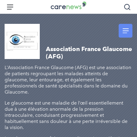
Aller
Carenews,
Menu
Rec
au
Le
contenu
média
principal
des
acteurs
de
Association France Glaucome
l'engagement
(AFG)
L’Association France Glaucome (AFG) est une association
de patients regroupant les malades atteints de
glaucome, leur entourage, et également les
professionnels de santé spécialisés dans le domaine du
Glaucome.
Le glaucome est une maladie de l’œil essentiellement
due à une élévation anormale de la pression
intraoculaire, conduisant progressivement et
habituellement sans douleur à une perte irréversible de
la vision.