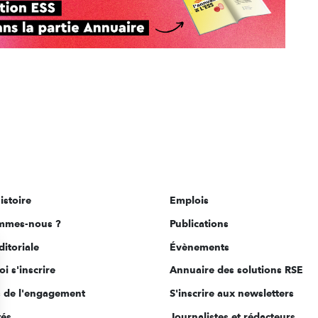
istoire
Emplois
mmes-nous ?
Publications
ditoriale
Évènements
i s'inscrire
Annuaire des solutions RSE
s de l'engagement
S'inscrire aux newsletters
tés
Journalistes et rédacteurs