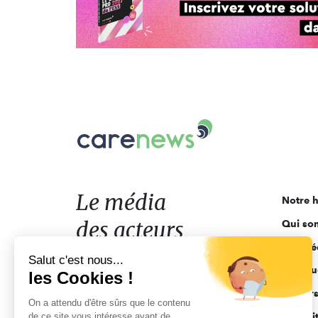
Carenews,
Le
média
des
acteurs
Le média
Notre h
de
des acteurs
Qui so
l'engagement
Ligne é
de l'engagement
Salut c'est nous...
Pourquo
les Cookies !
Acteur
On a attendu d'être sûrs que le contenu
de ce site vous intéresse avant de
Actuali