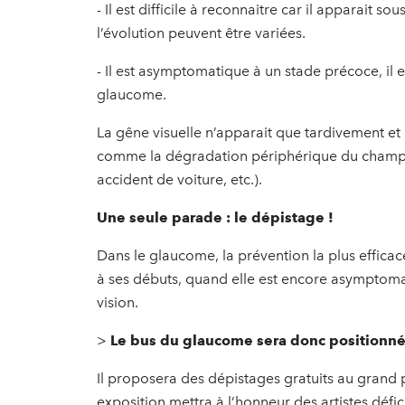
- Il est difficile à reconnaitre car il apparait s
l’évolution peuvent être variées.
- Il est asymptomatique à un stade précoce, il e
glaucome.
La gêne visuelle n’apparait que tardivement et
comme la dégradation périphérique du champ v
accident de voiture, etc.).
Une seule parade : le dépistage !
Dans le glaucome, la prévention la plus effica
à ses débuts, quand elle est encore asymptomat
vision.
>
Le bus du glaucome sera donc positionné 
Il proposera des dépistages gratuits au grand p
exposition mettra à l’honneur des artistes défici