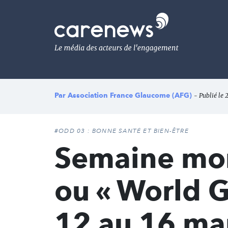
Aller
au
Carenews,
contenu
Le
principal
média
des
acteurs
de
l'engagement
Par
Association France Glaucome (AFG)
- Publié le 
#ODD 03 : BONNE SANTÉ ET BIEN-ÊTRE
Semaine mo
ou « World 
12 au 16 ma