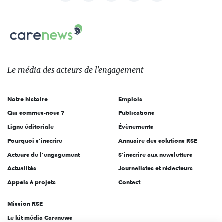
nous
Carenews,
sur:
Le
média
des
Le média
des acteurs
de l'engagement
acteurs
de
Notre histoire
Emplois
l'engagement
Qui sommes-nous ?
Publications
Ligne éditoriale
Évènements
Pourquoi s'inscrire
Annuaire des solutions RSE
Acteurs de l'engagement
S'inscrire aux newsletters
Actualités
Journalistes et rédacteurs
Appels à projets
Contact
Mission RSE
Le kit média Carenews