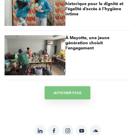
historique pour la dignité et
l’égalité d’accès à l’hygiène
intime
À Mayotte, une jeune
génération choisit
l'engagement
AFFICHER PLUS
LinkedIn
Facebook
Instagram
YouTube
Soundcloud
Suivez-