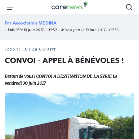
Aller
Carenews,
Menu
Rec
au
Le
contenu
média
Par
Association MEDINA
principal
des
- Publié le 19 juin 2017 - 07:52 - Mise à jour le 19 juin 2017 - 07:53
acteurs
de
l'engagement
#ODD 01 : PAS DE PAUVRETÉ
CONVOI – APPEL À BÉNÉVOLES !
Besoin de vous ! CONVOI A DESTINATION DE LA SYRIE Le
vendredi 30 juin 2017