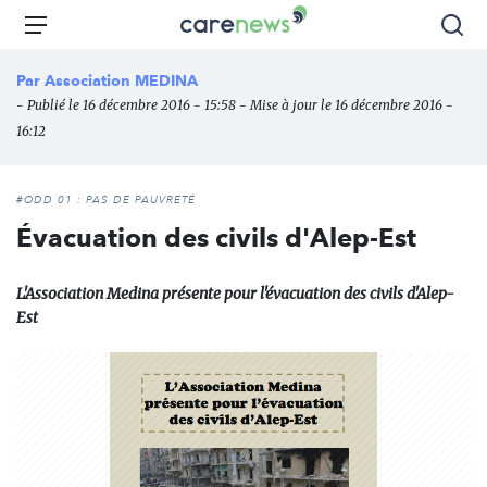
Aller
Carenews,
Menu
Rec
au
Le
contenu
média
Par
Association MEDINA
principal
des
- Publié le 16 décembre 2016 - 15:58 - Mise à jour le 16 décembre 2016 -
acteurs
16:12
de
l'engagement
#ODD 01 : PAS DE PAUVRETÉ
Évacuation des civils d'Alep-Est
L'Association Medina présente pour l'évacuation des civils d'Alep-
Est