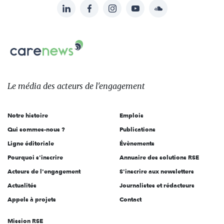
LinkedIn
Facebook
Instagram
YouTube
Soundcloud
Suivez-
nous
Carenews,
sur:
Le
média
des
Le média
des acteurs
de l'engagement
acteurs
de
Notre histoire
Emplois
l'engagement
Qui sommes-nous ?
Publications
Ligne éditoriale
Évènements
Pourquoi s'inscrire
Annuaire des solutions RSE
Acteurs de l'engagement
S'inscrire aux newsletters
Actualités
Journalistes et rédacteurs
Appels à projets
Contact
Mission RSE