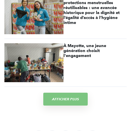
protections menstruelles
réutilisables : une avancée
historique pour la dignité et
l’égalité d’accès à l’hygiène
intime
À Mayotte, une jeune
génération choisit
l'engagement
AFFICHER PLUS