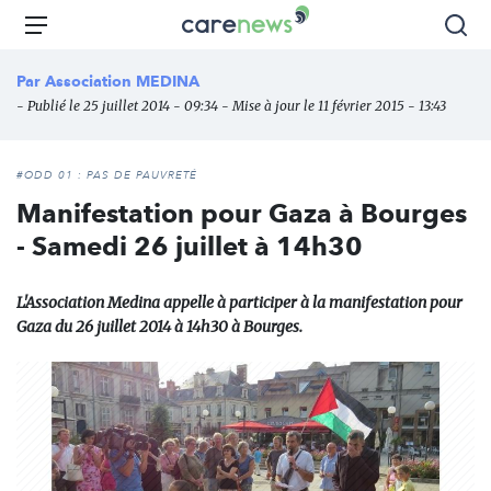
Aller
Carenews,
Menu
Rec
au
Le
contenu
média
Par
Association MEDINA
principal
des
- Publié le 25 juillet 2014 - 09:34 - Mise à jour le 11 février 2015 - 13:43
acteurs
de
l'engagement
#ODD 01 : PAS DE PAUVRETÉ
Manifestation pour Gaza à Bourges
- Samedi 26 juillet à 14h30
L'Association Medina appelle à participer à la manifestation pour
Gaza du 26 juillet 2014 à 14h30 à Bourges.