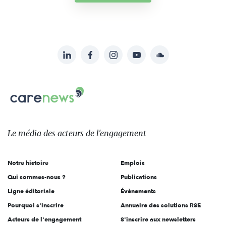
LinkedIn
Facebook
Instagram
YouTube
Soundcloud
Suivez-
nous
Carenews,
sur:
Le
média
des
Le média
des acteurs
de l'engagement
acteurs
de
Notre histoire
Emplois
l'engagement
Qui sommes-nous ?
Publications
Ligne éditoriale
Évènements
Pourquoi s'inscrire
Annuaire des solutions RSE
Acteurs de l'engagement
S'inscrire aux newsletters