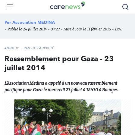
Aller
Carenews,
Menu
Rec
au
Le
contenu
média
Par
Association MEDINA
principal
des
- Publié le 24 juillet 2014 - 07:27 - Mise à jour le 11 février 2015 - 13:43
acteurs
de
l'engagement
#ODD 01 : PAS DE PAUVRETÉ
Rassemblement pour Gaza - 23
juillet 2014
L'Association Medina a appelé à un nouveau rassemblement
pacifique pour Gaza le mercredi 23 juillet à 18h30 à Bourges.