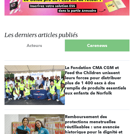
Les derniers articles publiés
Acteurs
Carenews
La Fondation CMA CGM et
Feed the Children unissent
leurs forces pour distribuer
plus de 1 400 sacs à dos
remplis de produits essentiels
aux enfants de Norfolk
Remboursement des
protections menstruelles
réutilisables : une avancée
historique pour la dignité et