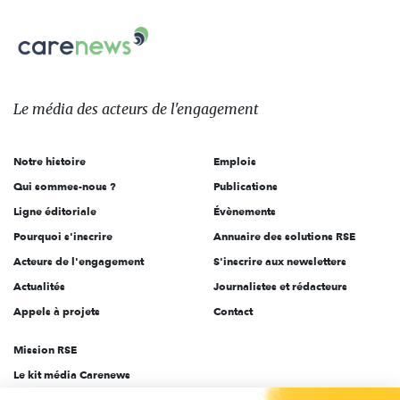
nous
Carenews,
sur:
Le
média
des
Le média
des acteurs
de l'engagement
acteurs
de
Notre histoire
Emplois
l'engagement
Qui sommes-nous ?
Publications
Ligne éditoriale
Évènements
Pourquoi s'inscrire
Annuaire des solutions RSE
Acteurs de l'engagement
S'inscrire aux newsletters
Actualités
Journalistes et rédacteurs
Appels à projets
Contact
Mission RSE
Le kit média Carenews
Groupe AEF