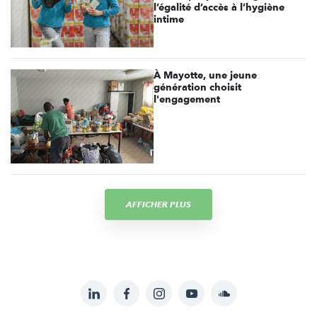
l’égalité d’accès à l’hygiène
intime
À Mayotte, une jeune
génération choisit
l'engagement
AFFICHER PLUS
LinkedIn
Facebook
Instagram
YouTube
Soundcloud
Suivez-