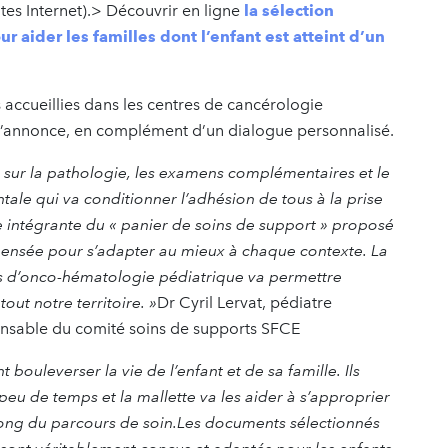
ites Internet).> Découvrir en ligne
la sélection
aider les familles dont l’enfant est atteint d’un
s accueillies dans les centres de cancérologie
if d’annonce, en complément d’un dialogue personnalisé.
le sur la pathologie, les examens complémentaires et le
le qui va conditionner l’adhésion de tous à la prise
ie intégrante du « panier de soins de support » proposé
epensée pour s’adapter au mieux à chaque contexte. La
res d’onco-hématologie pédiatrique va permettre
out notre territoire. »
Dr Cyril Lervat, pédiatre
onsable du comité soins de supports SFCE
bouleverser la vie de l’enfant et de sa famille. Ils
peu de temps et la mallette va les aider à s’approprier
 long du parcours de soin.Les documents sélectionnés