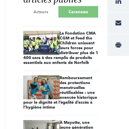
Acteurs
Carenews
La Fondation CMA
CGM et Feed the
Children unissent
leurs forces pour
distribuer plus de 1
400 sacs à dos remplis de produits
essentiels aux enfants de Norfolk
Remboursement
des protections
menstruelles
réutilisables : une
avancée historique
pour la dignité et l’égalité d’accès à
l’hygiène intime
À Mayotte, une
jeune génération