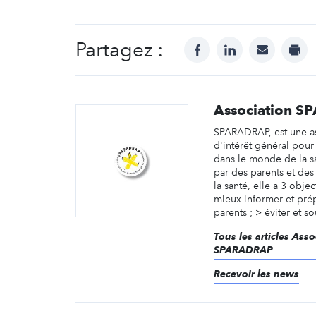
Partagez :
facebook
linkedin
mail
prin
Association 
SPARADRAP, est une a
d'intérêt général pour
dans le monde de la s
par des parents et des
la santé, elle a 3 objec
mieux informer et prépa
parents ; > éviter et so
Tous les articles Asso
SPARADRAP
Recevoir les news