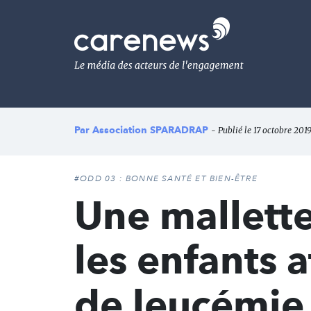
Aller
au
Carenews,
contenu
Le
principal
média
des
acteurs
de
l'engagement
Par
Association SPARADRAP
- Publié le 17 octobre 2019
#ODD 03 : BONNE SANTÉ ET BIEN-ÊTRE
Une mallette
les enfants 
de leucémie