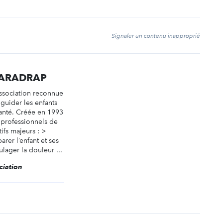
t
Signaler un contenu inapproprié
SPARADRAP
ssociation reconnue
 guider les enfants
anté. Créée en 1993
 professionnels de
tifs majeurs : >
rer l’enfant et ses
ulager la douleur ...
ciation