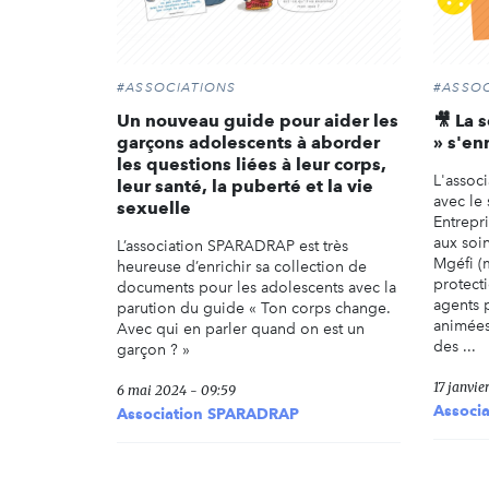
#ASSOCIATIONS
#ASSOC
Un nouveau guide pour aider les
🎥 La 
garçons adolescents à aborder
» s'enr
les questions liées à leur corps,
L'assoc
leur santé, la puberté et la vie
avec le
sexuelle
Entrepr
aux soi
L’association SPARADRAP est très
Mgéfi (m
heureuse d’enrichir sa collection de
protect
documents pour les adolescents avec la
agents p
parution du guide « Ton corps change.
animées
Avec qui en parler quand on est un
des ...
garçon ? »
17 janvie
6 mai 2024 - 09:59
Associ
Association SPARADRAP