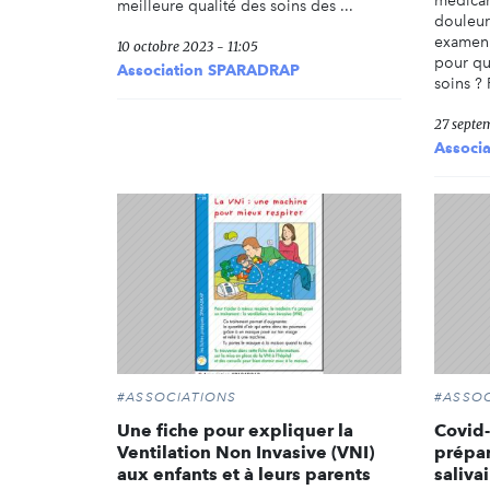
médica
meilleure qualité des soins des ...
douleur
examen 
10 octobre 2023 - 11:05
pour qu’
Association SPARADRAP
soins ? 
27 septe
Associ
#ASSOCIATIONS
#ASSOC
Une fiche pour expliquer la
Covid-
Ventilation Non Invasive (VNI)
prépar
aux enfants et à leurs parents
saliva