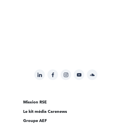
LinkedIn
Facebook
Instagram
YouTube
Soundcloud
Suivez-
nous
sur:
Mission RSE
Le kit média Carenews
Groupe AEF