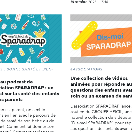
18 octobre 2023 - 15:18
3 : BONNE SANTÉ ET BIEN-
#ASSOCIATIONS
Une collection de vidéos
au podcast de
animées pour répondre a
ciation SPARADRAP : un
questions des enfants ava
t sur la santé des enfants
soin ou un examen de san
es parents
L'association SPARADRAP lance,
n est parent, on a mille
soutien du GROUPE APICIL, une
ns en lien avec le parcours de
nouvelle collection de vidéos a
t de santé de son bébé ou de
"Dis-moi SPARADRAP" pour rép
ant. Comment lui donner son
aux questions des enfants avant 