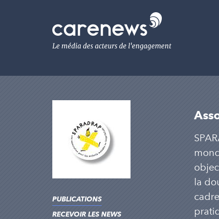
Aller
au
Carenews,
contenu
Le
principal
média
des
acteurs
de
l'engagement
Ass
SPARA
monde
objec
la do
cadre
PUBLICATIONS
pratiq
RECEVOIR LES NEWS