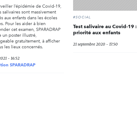
rveiller l’épidémie de Covid-19,
s salivaires sont massivement
#SOCIAL
s aux enfants dans les écoles
s. Pour les aider à bien
Test salivaire au Covid-19 :
ender cet examen, SPARADRAP
priorité aux enfants
un poster illustré,
geable gratuitement, à afficher
21 septembre 2020 - 17:50
us les lieux concernés.
2021 - 16:52
ation SPARADRAP