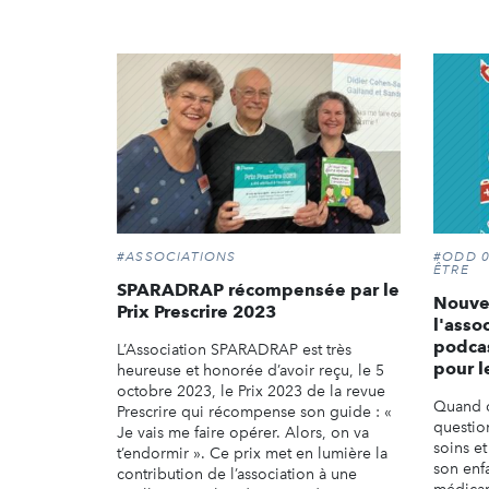
#ASSOCIATIONS
#ODD 0
ÊTRE
SPARADRAP récompensée par le
Nouve
Prix Prescrire 2023
l'asso
podcas
L’Association SPARADRAP est très
pour l
heureuse et honorée d’avoir reçu, le 5
octobre 2023, le Prix 2023 de la revue
Quand o
Prescrire qui récompense son guide : «
questio
Je vais me faire opérer. Alors, on va
soins e
t’endormir ». Ce prix met en lumière la
son enf
contribution de l’association à une