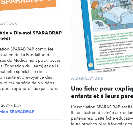
IATIONS
série « Dis-moi SPARADRAP
ichit
iation SPARADRAP complète,
 soutien de La Fondation des
ises du Médicament pour l’accès
ns (Fondation du Leem) et de la
utuelle spécialiste de la
ion santé et prévoyance des
#ASSOCIATIONS
ublics), sa série de 6 vidéos
Une fiche pour expli
 pour répondre aux questions
enfants et à leurs par
r 2024 - 11:37
L'association SPARADRAP est fiè
ation SPARADRAP
fiche illustrée destinée aux enfan
partenaires. Cette fiche éducati
leurs proches, vise à fournir des 