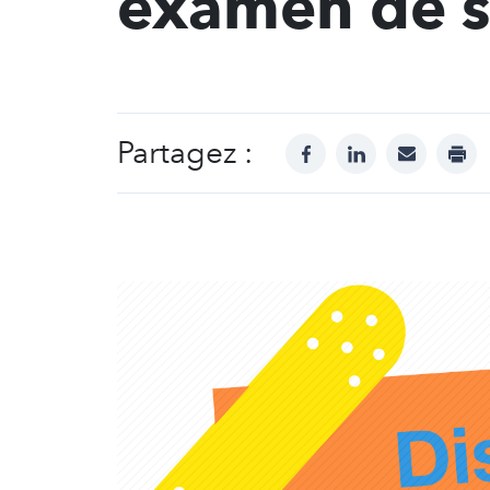
examen de s
Partagez :
facebook
linkedin
mail
prin