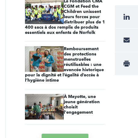
La Fondation CMA
CGM et Feed the
Children unissent
leurs forces pour
distribuer plus de 1
400 sacs à dos remplis de produits
essentiels aux enfants de Norfolk
Remboursement
des protections
menstruelles
réutilisables : une
avancée historique
pour la dignité et l’égalité d’accès à
l’hygiène intime
À Mayotte, une
jeune génération
choisit
l'engagement