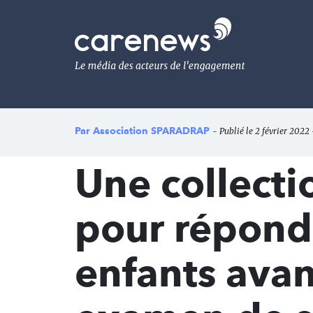
Aller
au
Carenews,
contenu
Le
principal
média
des
acteurs
de
l'engagement
Par
Association SPARADRAP
- Publié le 2 février 2022 
Une collecti
pour répond
enfants avan