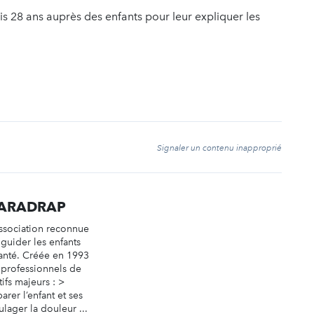
 28 ans auprès des enfants pour leur expliquer les
t
Signaler un contenu inapproprié
SPARADRAP
ssociation reconnue
 guider les enfants
anté. Créée en 1993
 professionnels de
tifs majeurs : >
rer l’enfant et ses
ulager la douleur ...