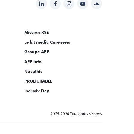
LinkedIn
Facebook
Instagram
YouTube
Soundcloud
Suivez-
nous
sur:
Mission RSE
Le kit média Carenews
Groupe AEF
AEF info
Novethic
PRODURABLE
Inclusiv Day
2025-2026 Tout droits réservés