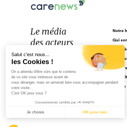
Carenews,
Le
média
des
acteurs
Le média
Notre h
de
des acteurs
Qui so
l'engagement
Ligne é
de l'engagement
Salut c'est nous...
Pourquo
les Cookies !
Acteur
On a attendu d'être sûrs que le contenu
Actuali
de ce site vous intéresse avant de
vous déranger, mais on aimerait bien vous accompagner pendant
Appels 
votre visite...
C'est OK pour vous ?
Consentements certifiés par
CGV
Données personnelles
Mentions légales
Je choisis
OK pour moi
Axeptio consent
Plateforme de Gestion du Consentement : Personnalisez vo