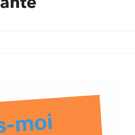
anté
t