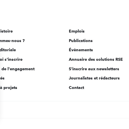
istoire
Emplois
mmes-nous ?
Publications
ditoriale
Évènements
i s'inscrire
Annuaire des solutions RSE
s de l'engagement
S'inscrire aux newsletters
tés
Journalistes et rédacteurs
à projets
Contact
s Options