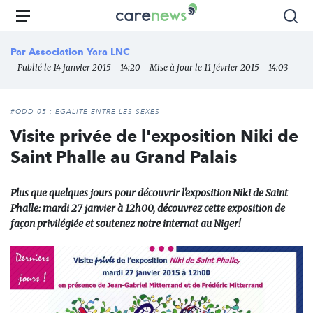
Aller
Carenews,
Menu
Rec
au
Le
contenu
média
Par
Association Yara LNC
principal
des
- Publié le 14 janvier 2015 - 14:20 - Mise à jour le 11 février 2015 - 14:03
acteurs
de
l'engagement
#ODD 05 : ÉGALITÉ ENTRE LES SEXES
Visite privée de l'exposition Niki de
Saint Phalle au Grand Palais
Plus que quelques jours pour découvrir l'exposition Niki de Saint
Phalle: mardi 27 janvier à 12h00, découvrez cette exposition de
façon privilégiée et soutenez notre internat au Niger!