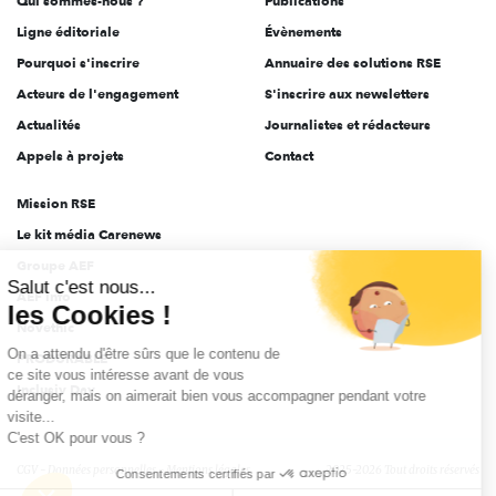
Qui sommes-nous ?
Publications
Ligne éditoriale
Évènements
Pourquoi s'inscrire
Annuaire des solutions RSE
Acteurs de l'engagement
S'inscrire aux newsletters
Actualités
Journalistes et rédacteurs
Appels à projets
Contact
Mission RSE
Le kit média Carenews
Groupe AEF
Salut c'est nous...
AEF info
les Cookies !
Novethic
On a attendu d'être sûrs que le contenu de
PRODURABLE
ce site vous intéresse avant de vous
Inclusiv Day
déranger, mais on aimerait bien vous accompagner pendant votre
visite...
C'est OK pour vous ?
CGV
Données personnelles
Mentions légales
2025-2026 Tout droits réservés
Consentements certifiés par