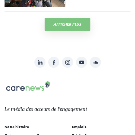
AFFICHER PLUS
LinkedIn
Facebook
Instagram
YouTube
Soundcloud
Suivez-
nous
Carenews,
sur:
Le
média
des
Le média
des acteurs
de l'engagement
acteurs
de
Notre histoire
Emplois
l'engagement