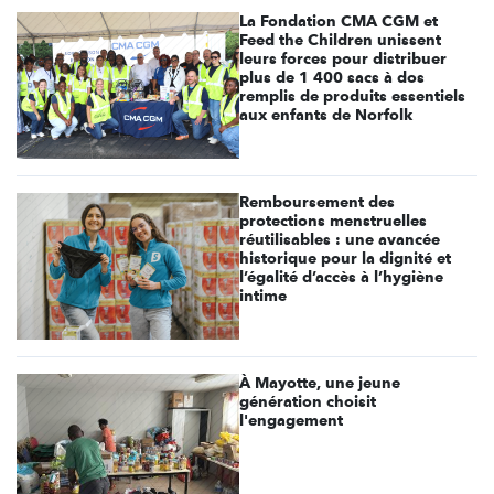
La Fondation CMA CGM et
Feed the Children unissent
leurs forces pour distribuer
plus de 1 400 sacs à dos
remplis de produits essentiels
aux enfants de Norfolk
Remboursement des
protections menstruelles
réutilisables : une avancée
historique pour la dignité et
l’égalité d’accès à l’hygiène
intime
À Mayotte, une jeune
génération choisit
l'engagement