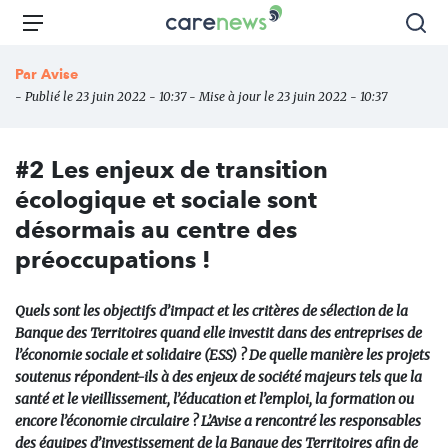
Aller
Carenews,
Menu
Rec
au
Le
contenu
média
Par
Avise
principal
des
- Publié le 23 juin 2022 - 10:37 - Mise à jour le 23 juin 2022 - 10:37
acteurs
de
l'engagement
#2 Les enjeux de transition
écologique et sociale sont
désormais au centre des
préoccupations !
Quels sont les objectifs d’impact et les critères de sélection de la
Banque des Territoires quand elle investit dans des entreprises de
l’économie sociale et solidaire (ESS) ? De quelle manière les projets
soutenus répondent-ils à des enjeux de société majeurs tels que la
santé et le vieillissement, l’éducation et l’emploi, la formation ou
encore l’économie circulaire ? L’Avise a rencontré les responsables
des équipes d’investissement de la Banque des Territoires afin de