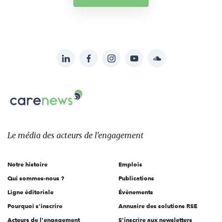
LinkedIn
Facebook
Instagram
YouTube
Soundcloud
Suivez-
nous
Carenews,
sur:
Le
média
des
Le média
des acteurs
de l'engagement
acteurs
de
Notre histoire
Emplois
l'engagement
Qui sommes-nous ?
Publications
Ligne éditoriale
Évènements
Pourquoi s'inscrire
Annuaire des solutions RSE
Acteurs de l'engagement
S'inscrire aux newsletters