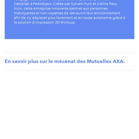
Handilab à Feelobject. Créée par Sylvain Huin et Céline Favy-
Huin, cette entreprise innovante permet aux personnes
malvoyantes et non-voyantes de découvrir leur environnement
afin de s’y déplacer plus librement et en toute autonomie grâce à
la solution d’impression 3D #Virtuoz.
En savoir plus sur le mécénat des Mutuelles AXA.