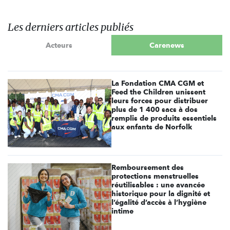
Les derniers articles publiés
Acteurs
Carenews
La Fondation CMA CGM et
Feed the Children unissent
leurs forces pour distribuer
plus de 1 400 sacs à dos
remplis de produits essentiels
aux enfants de Norfolk
Remboursement des
protections menstruelles
réutilisables : une avancée
historique pour la dignité et
l’égalité d’accès à l’hygiène
intime