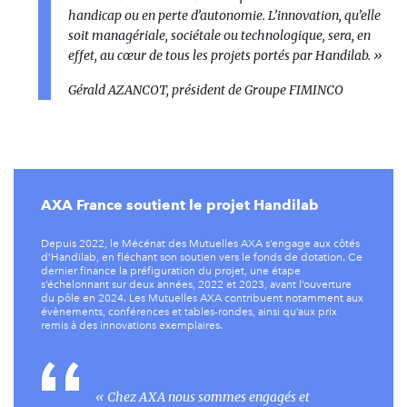
handicap ou en perte d’autonomie. L’innovation, qu’elle
soit managériale, sociétale ou technologique, sera, en
effet, au cœur de tous les projets portés par Handilab. »
Gérald AZANCOT, président de Groupe FIMINCO
AXA France soutient le projet Handilab
Depuis 2022, le Mécénat des Mutuelles AXA s’engage aux côtés
d’Handilab, en fléchant son soutien vers le fonds de dotation. Ce
dernier finance la préfiguration du projet, une étape
s’échelonnant sur deux années, 2022 et 2023, avant l’ouverture
du pôle en 2024. Les Mutuelles AXA contribuent notamment aux
évènements, conférences et tables-rondes, ainsi qu’aux prix
remis à des innovations exemplaires.
« Chez AXA nous sommes engagés et