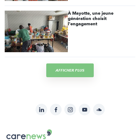
À Mayotte, une jeune
génération choisit
l'engagement
AFFICHER PLUS
LinkedIn
Facebook
Instagram
YouTube
Soundcloud
Suivez-
nous
Carenews,
sur: