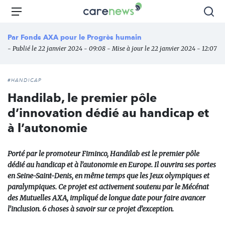
Aller
Carenews,
Menu
Rec
au
Le
contenu
média
Par
Fonds AXA pour le Progrès humain
principal
des
- Publié le 22 janvier 2024 - 09:08 - Mise à jour le 22 janvier 2024 - 12:07
acteurs
de
l'engagement
#HANDICAP
Handilab, le premier pôle
d’innovation dédié au handicap et
à l’autonomie
Porté par le promoteur Fiminco, Handilab est le premier pôle
dédié au handicap et à l’autonomie en Europe. Il ouvrira ses portes
en Seine-Saint-Denis, en même temps que les Jeux olympiques et
paralympiques. Ce projet est activement soutenu par le Mécénat
des Mutuelles AXA, impliqué de longue date pour faire avancer
l’inclusion. 6 choses à savoir sur ce projet d’exception.