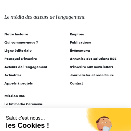
Le
média
des
Le média
des acteurs
de l'engagement
acteurs
de
Notre histoire
Emplois
l'engagement
Qui sommes-nous ?
Publications
Ligne éditoriale
Évènements
Pourquoi s'inscrire
Annuaire des solutions RSE
Acteurs de l'engagement
S'inscrire aux newsletters
Actualités
Journalistes et rédacteurs
Appels à projets
Contact
Mission RSE
Le kit média Carenews
Groupe AEF
Salut c'est nous...
AEF info
les Cookies !
Novethic