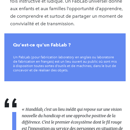
fois instructive et ludique. Un FabLab
universel donne
aux enfants et aux familles l’opportunité d’apprendre,
de comprendre et surtout de partager un moment de
convivialité et de transmission.
Qu'est-ce qu'un FabLab ?
Un FabLab (pour
fabrication laboratory
en anglais ou laboratoire
de fabrication en français) est un lieu ouvert au public où sont mis
à disposition toutes sortes d’outils et de machines, dans le but de
concevoir et de réaliser des objets.
« Handilab, c’est un lieu inédit qui repose sur une vision
nouvelle du handicap et une approche positive de la
différence. C’est le premier écosystème dont le fil rouge
est l’innovation au service des personnes en situation de