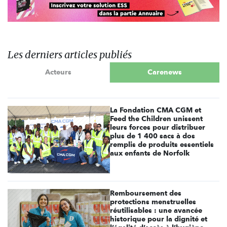
Les derniers articles publiés
Acteurs
Carenews
La Fondation CMA CGM et
Feed the Children unissent
leurs forces pour distribuer
plus de 1 400 sacs à dos
remplis de produits essentiels
aux enfants de Norfolk
Remboursement des
protections menstruelles
réutilisables : une avancée
historique pour la dignité et