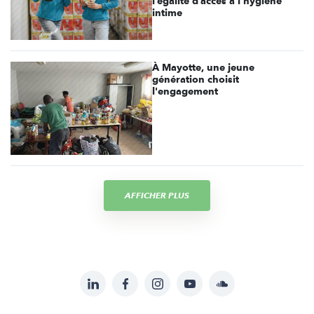
l’égalité d’accès à l’hygiène
intime
À Mayotte, une jeune
génération choisit
l'engagement
AFFICHER PLUS
LinkedIn
Facebook
Instagram
YouTube
Soundcloud
Suivez-