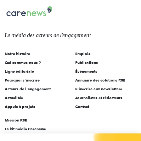
nous
Carenews,
sur:
Le
média
des
Le média
des acteurs
de l'engagement
acteurs
de
Notre histoire
Emplois
l'engagement
Qui sommes-nous ?
Publications
Ligne éditoriale
Évènements
Pourquoi s'inscrire
Annuaire des solutions RSE
Acteurs de l'engagement
S'inscrire aux newsletters
Actualités
Journalistes et rédacteurs
Appels à projets
Contact
Mission RSE
Le kit média Carenews
Groupe AEF