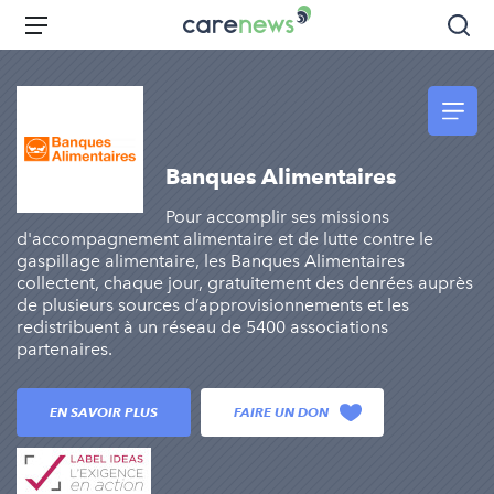
Aller
Carenews,
Menu
Rec
au
Le
contenu
média
principal
des
acteurs
de
Banques Alimentaires
l'engagement
Pour accomplir ses missions
d'accompagnement alimentaire et de lutte contre le
gaspillage alimentaire, les Banques Alimentaires
collectent, chaque jour, gratuitement des denrées auprès
de plusieurs sources d’approvisionnements et les
redistribuent à un réseau de 5400 associations
partenaires.
EN SAVOIR PLUS
FAIRE UN DON