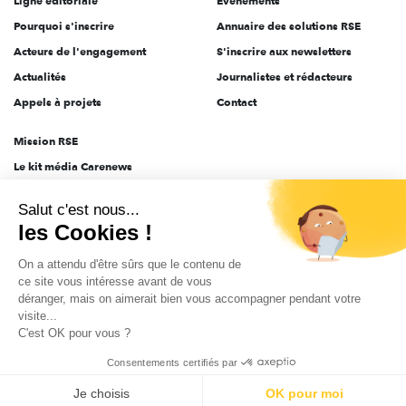
Ligne éditoriale
Évènements
Pourquoi s'inscrire
Annuaire des solutions RSE
Acteurs de l'engagement
S'inscrire aux newsletters
Actualités
Journalistes et rédacteurs
Appels à projets
Contact
Mission RSE
Le kit média Carenews
Groupe AEF
Salut c'est nous...
AEF info
les Cookies !
Novethic
On a attendu d'être sûrs que le contenu de
PRODURABLE
ce site vous intéresse avant de vous
Inclusiv Day
déranger, mais on aimerait bien vous accompagner pendant votre
visite...
C'est OK pour vous ?
CGV
Données personnelles
Mentions légales
2025-2026 Tout droits réservés
Consentements certifiés par
Je choisis
OK pour moi