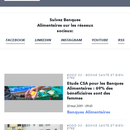
Suivez Banques
Alimentaires sur les réseaux
sociaux:
FACEBOOK
LINKEDIN
INSTAGRAM
YOUTUBE
RSS
#ODD 03 : BONNE SANTÉ ET BIEN-
ÊTRE
Etude CSA pour les Banques
Alimentaires : 69% des
bénéficiaires sont des
femmes
10 mai 2019 - 09:45
Banques Alimentaires
#ODD 03 : BONNE SANTÉ ET BIEN-
ÊTRE