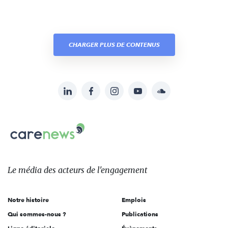
CHARGER PLUS DE CONTENUS
LinkedIn
Facebook
Instagram
YouTube
Soundcloud
Suivez-
nous
Carenews,
sur:
Le
média
des
Le média
des acteurs
de l'engagement
acteurs
de
Notre histoire
Emplois
l'engagement
Qui sommes-nous ?
Publications