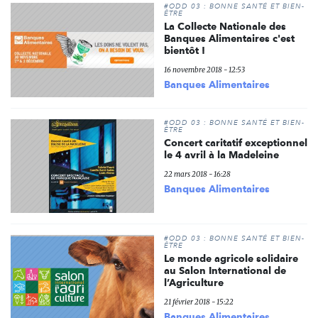
#ODD 03 : BONNE SANTÉ ET BIEN-
ÊTRE
La Collecte Nationale des
Banques Alimentaires c'est
bientôt !
16 novembre 2018 - 12:53
Banques Alimentaires
#ODD 03 : BONNE SANTÉ ET BIEN-
ÊTRE
Concert caritatif exceptionnel
le 4 avril à la Madeleine
22 mars 2018 - 16:28
Banques Alimentaires
#ODD 03 : BONNE SANTÉ ET BIEN-
ÊTRE
Le monde agricole solidaire
au Salon International de
l’Agriculture
21 février 2018 - 15:22
Banques Alimentaires