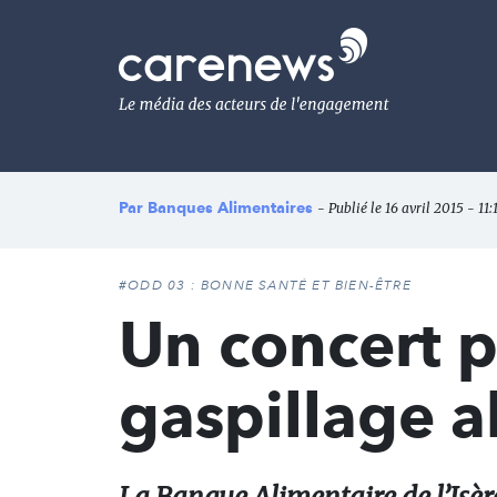
Aller
au
Carenews,
contenu
Le
principal
média
des
acteurs
de
l'engagement
Par
Banques Alimentaires
- Publié le 16 avril 2015 - 11:
#ODD 03 : BONNE SANTÉ ET BIEN-ÊTRE
Un concert p
gaspillage a