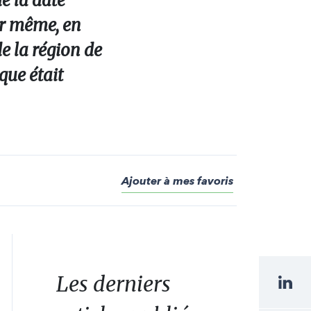
e la date
ur même, en
de la région de
que était
Ajouter à mes favoris
Les derniers