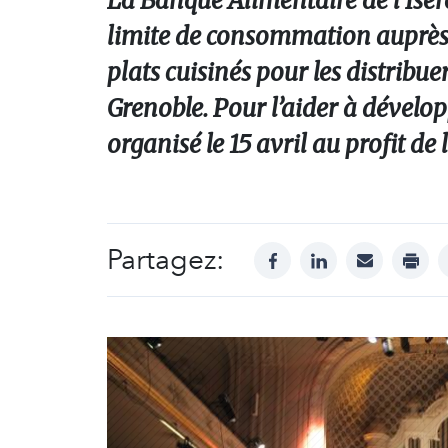
La Banque Alimentaire de l’Isèr
limite de consommation auprès 
plats cuisinés pour les distribu
Grenoble. Pour l’aider à dévelop
organisé le 15 avril au profit de 
Partagez:
facebook
linkedin
mail
print