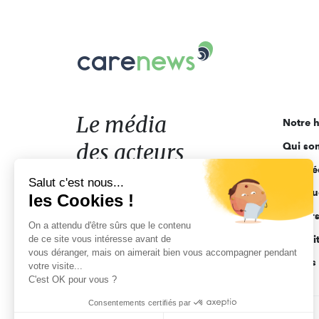
Carenews,
Le
média
des
acteurs
Le média
Notre h
de
des acteurs
Qui so
l'engagement
Ligne é
de l'engagement
Salut c'est nous...
Pourquo
les Cookies !
Acteur
On a attendu d'être sûrs que le contenu
de ce site vous intéresse avant de
Actuali
vous déranger, mais on aimerait bien vous accompagner pendant
Appels 
votre visite...
C'est OK pour vous ?
Consentements certifiés par
CGV
Données personnelles
Mentions légales