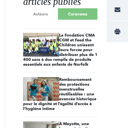
articles publiés
Acteurs
Carenews
La Fondation CMA
CGM et Feed the
Children unissent
leurs forces pour
distribuer plus de 1
400 sacs à dos remplis de produits
essentiels aux enfants de Norfolk
Remboursement
des protections
menstruelles
réutilisables : une
avancée historique
pour la dignité et l’égalité d’accès à
l’hygiène intime
À Mayotte, une