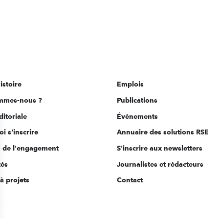
istoire
Emplois
mmes-nous ?
Publications
ditoriale
Évènements
i s'inscrire
Annuaire des solutions RSE
s de l'engagement
S'inscrire aux newsletters
tés
Journalistes et rédacteurs
à projets
Contact